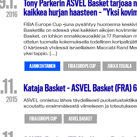
9.1.
Tony Parkerin ASVEL Basket tarjoaa 
kaikkea hurjan haasteen – ”Yksi kovi
2016
FIBA Europe Cup -juna pysähtyy huomenna keskivii
Basketilla on edessä yksi kaikkien aikojen kovimmi
Basket, on lohkon ennakkosuosikki ja 17 Ranskan 
ottelun tuomalla kokemuksella todellinen koripallojä
O kärjessä yhdessä israelilaisen Maccabi Rand Med
yksi tappio. […]
AJANKOHTAINEN
FIBA EUROPE CUP
JUKKA TOIJALA
.11.
Kataja Basket – ASVEL Basket (FRA) 
2015
ASVEL onnistuu lähes täydellisesti puolustustaktii
scoutattu ensimmäisestä viimeiseen ja toteutukseen l
FIBA EUROPE CUP
ASVEL BASKET