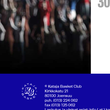
30
© Kataja Basket Club
Kirkkokatu 21
80100 Joensuu
puh. (013) 224 062
fax (013) 125 062
Laskutus ja yleiset asiat: info ( at ) k