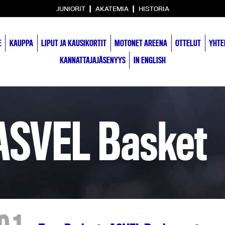
|
|
JUNIORIT
AKATEMIA
HISTORIA
E
KAUPPA
LIPUT JA KAUSIKORTIT
MOTONET AREENA
OTTELUT
YHTE
KANNATTAJAJÄSENYYS
IN ENGLISH
ASVEL Basket