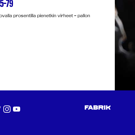
95-79
valla prosentilla pienetkin virheet – pallon