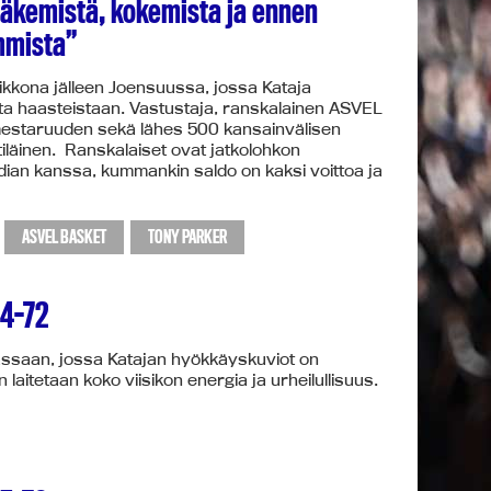
näkemistä, kokemista ja ennen
mmista”
kkona jälleen Joensuussa, jossa Kataja
sta haasteistaan. Vastustaja, ranskalainen ASVEL
mestaruuden sekä lähes 500 kansainvälisen
ttiläinen. Ranskalaiset ovat jatkolohkon
ian kanssa, kummankin saldo on kaksi voittoa ja
ASVEL BASKET
TONY PARKER
64-72
kassaan, jossa Katajan hyökkäyskuviot on
aitetaan koko viisikon energia ja urheilullisuus.