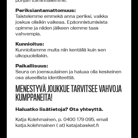
pohjan
toiminnallemme.
Periksiantamattomuus:
Taistelemme emmekä anna periksi, vaikka
joskus olisikin vaikeaa. Epäonnistumisista
opimme ja niiden jälkeen olemme taas
vahvempia.
Kunnioitus:
Kunnioitamme muita niin kentällä kuin sen
ulkopuolellakin.
Paikallisuus:
Seura on joensuulainen ja haluaa olla keskeinen
osa alueellista identiteettiä.
MENESTYVÄ JOUKKUE TARVITSEE VAHVOJA
KUMPPANEITA!
Haluatko lisätietoja? Ota yhteyttä.
Katja Kolehmainen, p.
0400 179 095, email
katja.kolehmainen ( at) katajabasket.fi