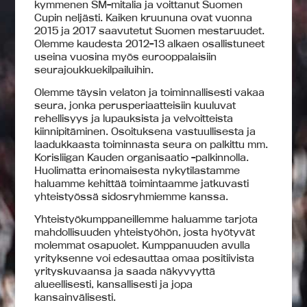
kymmenen SM-mitalia ja voittanut Suomen
Cupin neljästi. Kaiken kruununa ovat vuonna
2015 ja 2017 saavutetut Suomen mestaruudet.
Olemme kaudesta 2012-13 alkaen osallistuneet
useina vuosina myös eurooppalaisiin
seurajoukkuekilpailuihin.
Olemme täysin velaton ja toiminnallisesti vakaa
seura, jonka perusperiaatteisiin kuuluvat
rehellisyys ja lupauksista ja velvoitteista
kiinnipitäminen. Osoituksena vastuullisesta ja
laadukkaasta toiminnasta seura on palkittu mm.
Korisliigan Kauden organisaatio -palkinnolla.
Huolimatta erinomaisesta nykytilastamme
haluamme kehittää toimintaamme jatkuvasti
yhteistyössä sidosryhmiemme kanssa.
Yhteistyökumppaneillemme haluamme tarjota
mahdollisuuden yhteistyöhön, josta hyötyvät
molemmat osapuolet. Kumppanuuden avulla
yrityksenne voi edesauttaa omaa positiivista
yrityskuvaansa ja saada näkyvyyttä
alueellisesti, kansallisesti ja jopa
kansainvälisesti.