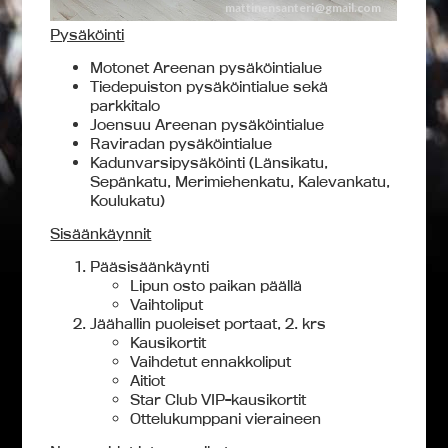
Pysäköinti
Motonet Areenan pysäköintialue
Tiedepuiston pysäköintialue sekä
parkkitalo
Joensuu Areenan pysäköintialue
Raviradan pysäköintialue
Kadunvarsipysäköinti (Länsikatu,
Sepänkatu, Merimiehenkatu, Kalevankatu,
Koulukatu)
Sisäänkäynnit
Pääsisäänkäynti
Lipun osto paikan päällä
Vaihtoliput
Jäähallin puoleiset portaat, 2. krs
Kausikortit
Vaihdetut ennakkoliput
Aitiot
Star Club VIP-kausikortit
Ottelukumppani vieraineen