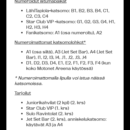
Numeroidut istumapaikat
LähiTapiola-katsomo: B1, B2, B3, B4, C1,
C2, C3, C4
Star Club VIP -katsomo: G1, G2, G3, G4, H1,
H2, H3, H4
Fanikatsomo: A1 (osa numeroitu), A2
Numeroimattomat katsomolohkot*
A1 (osa siitä), A3 (Jet Set Bar), A4 (Jet Set
Bar), I1, I2, I3, I4, J1, J2, J3, J4
D1, D2, D3, D4, E1, E2, F1, F2, F3, F4 (kun
koko Motonet Areena käytössä)
* Numeroimattomalla lipulla voi istua näissä
katsomoissa.
Tarjoilut
Juniorikahvilat (2 kpl) (2. krs)
Star Club VIP (1. krs)
Sulo Ravintolat (2. krs)
Jet Set Bar (2. krs), anniskelukatsomo:
käytävät A3 ja A4