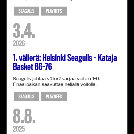
SEAGULLS
PLAYOFFS
3.4.
2026
1. välierä: Helsinki Seagulls – Kataja
Basket 86-76
Seagulls johtaa välieräsarjaa voitoin 1-0.
Finaalipaikan saavuttaa neljällä voitolla.
SEAGULLS
PLAYOFFS
8.8.
2025