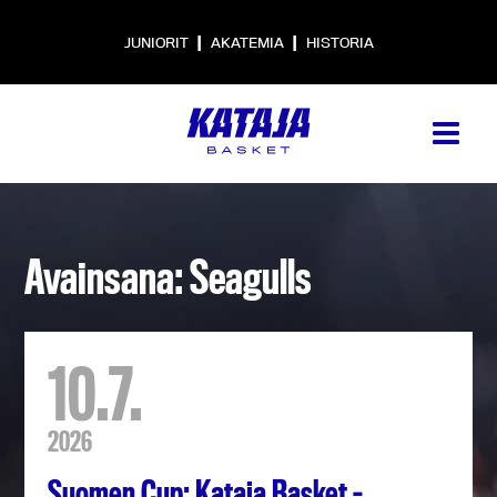
|
|
JUNIORIT
AKATEMIA
HISTORIA
Avainsana: Seagulls
10.7.
2026
Suomen Cup: Kataja Basket –