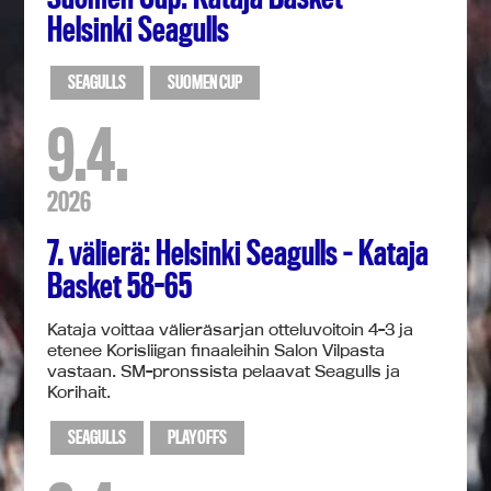
Helsinki Seagulls
SEAGULLS
SUOMEN CUP
9.4.
2026
7. välierä: Helsinki Seagulls – Kataja
Basket 58-65
Kataja voittaa välieräsarjan otteluvoitoin 4-3 ja
etenee Korisliigan finaaleihin Salon Vilpasta
vastaan. SM-pronssista pelaavat Seagulls ja
Korihait.
SEAGULLS
PLAYOFFS