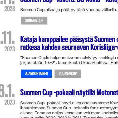
2023
Suomen Cup alkaa ja päättyy tänä vuonna välieriin.
SUOMEN CUP
.11.
Kataja kamppailee pääsystä Suomen c
ratkeaa kahden seuraavan Korisliiga-
2023
”Suomen Cupin huipennukseen selviytyy rankingin ne
järjestetään 19.–21. tammikuuta Urhea-hallissa, Hels
AJANKOHTAINEN
SUOMEN CUP
8.1.
Suomen Cup -pokaali näytillä Motonet
2023
Suomen Cup -pokaali näytillä kotiottelussamme Kouvo
ihastelemaan Suomen Cup -pokaalia fanituotemyyntip
aikana. Tämä on neljäs kerta kun voitimme koripal
ovat vuosilta 2002, 2010 ja 2011. Tervetuloa ihast