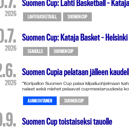
0.7.
Suomen Cup: Lahti Basketball – Kataj
2026
LAHTI BASKETBALL
SUOMEN CUP
0.7.
Suomen Cup: Kataja Basket – Helsinki
2026
SEAGULLS
SUOMEN CUP
2.6.
Suomen Cupia pelataan jälleen kaudel
2026
”Koripallon Suomen Cup palaa kilpailuohjelmaan ka
naiset sekä miehet pelaavat cup-mestaruudesta koti
AJANKOHTAINEN
SUOMEN CUP
9.9.
Suomen Cup toistaiseksi tauolle