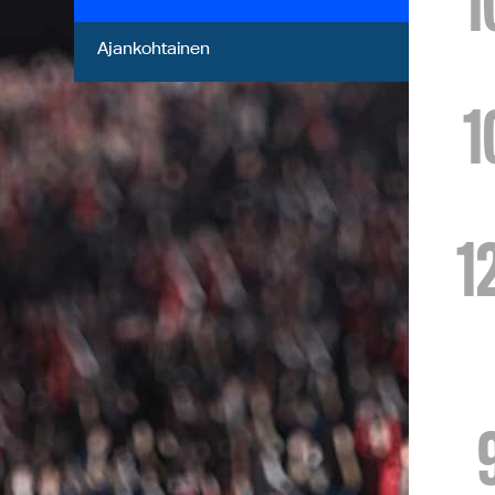
1
Ajankohtainen
1
1