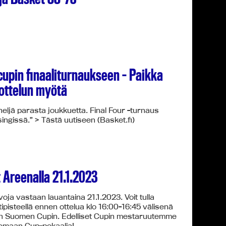
upin finaaliturnaukseen – Paikka
ottelun myötä
ljä parasta joukkuetta. Final Four -turnaus
ingissä.” > Tästä uutiseen (Basket.fi)
 Areenalla 21.1.2023
ja vastaan lauantaina 21.1.2023. Voit tulla
isteellä ennen ottelua klo 16:00-16:45 välisenä
lon Suomen Cupin. Edelliset Cupin mestaruutemme
elemaan Cup-pokaalia!