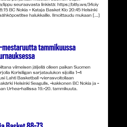
a/lippu seuraavasta linkistä: https://bitly.ws/34oiy
18:15 BC Nokia – Kataja Basket Klo 20:45 Helsinki
sähköpostitse halukkaille. Ilmoittaudu mukaan […]
 -mestaruutta tammikuussa
-turnauksessa
oiltana viimeisen jäljellä olleen paikan Suomen
lla Korisliigan sarjataulukon sijoilla 1-4
usi Lahti Basketball -vierasvoitollaan
kärki Helsinki Seagulls, -kakkonen BC Nokia ja -
an Urhea-hallissa 19.-20. tammikuuta.
ja Basket 88-73