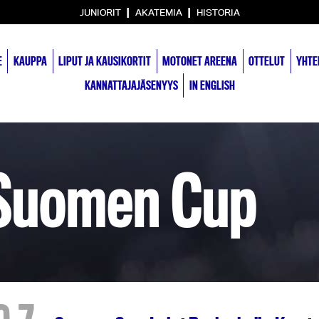
|
|
JUNIORIT
AKATEMIA
HISTORIA
E
KAUPPA
LIPUT JA KAUSIKORTIT
MOTONET AREENA
OTTELUT
YHTE
KANNATTAJAJÄSENYYS
IN ENGLISH
 Suomen Cup