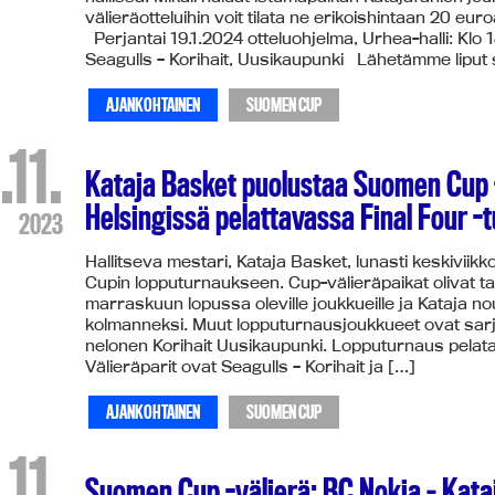
välieräotteluihin voit tilata ne erikoishintaan 20 euro
Perjantai 19.1.2024 otteluohjelma, Urhea-halli: Klo 
Seagulls – Korihait, Uusikaupunki Lähetämme liput 
AJANKOHTAINEN
SUOMEN CUP
.11.
Kataja Basket puolustaa Suomen Cup
Helsingissä pelattavassa Final Four 
2023
Hallitseva mestari, Kataja Basket, lunasti keskiviikk
Cupin lopputurnaukseen. Cup-välieräpaikat olivat tarjo
marraskuun lopussa oleville joukkueille ja Kataja no
kolmanneksi. Muut lopputurnausjoukkueet ovat sarja
nelonen Korihait Uusikaupunki. Lopputurnaus pelata
Välieräparit ovat Seagulls – Korihait ja […]
AJANKOHTAINEN
SUOMEN CUP
.11.
Suomen Cup -välierä: BC Nokia – Kata