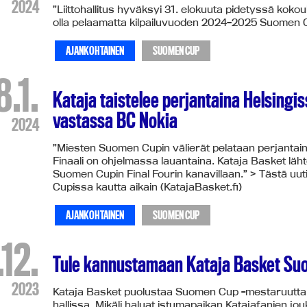
2024
”Liittohallitus hyväksyi 31. elokuuta pidetyssä ko
olla pelaamatta kilpailuvuoden 2024–2025 Suomen Cup
AJANKOHTAINEN
SUOMEN CUP
8.1.
Kataja taistelee perjantaina Helsingi
vastassa BC Nokia
2024
”Miesten Suomen Cupin välierät pelataan perjantain
Finaali on ohjelmassa lauantaina. Kataja Basket lä
Suomen Cupin Final Fourin kanavillaan.” > Tästä uu
Cupissa kautta aikain (KatajaBasket.fi)
AJANKOHTAINEN
SUOMEN CUP
.12.
Tule kannustamaan Kataja Basket Suo
2023
Kataja Basket puolustaa Suomen Cup -mestaruutta 
hallissa. Mikäli haluat istumapaikan Katajafanien j