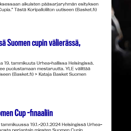
kouksessaan aikuisten pääsarjaryhmän esityksen
ia.” Tästä Koripalloliiton uutiseen (Basket.fi)
ssä Suomen cupin välierässä,
a 19. tammikuuta Urhea-hallissa Helsingissä.
htee puolustamaan mestaruutta. YLE välittää
tiseen (Basket.fi) > Kataja Basket Suomen
men Cup -finaaliin
tammikuussa 19.1.-20.1.2024 Helsingissä Urhea-
oukosta perjantain miesten Suomen Cupin