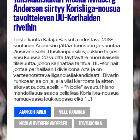
Andersen siirtyy Korisliiga-nousua
tavoittelevan UU-Korihaiden
riveihin
Toista kautta Kataja Basketia edustava 203-
senttinen Andersen jättää Joensuun ja suuntaa
länsirannikolle. Uusikaupunkilaisjoukkue tarjosi
ensi kuussa 20 vuotta täyttävälle nuorukaiselle
tilaisuutta, johon kannattaa tarttua. UU-Korihait
johtaa parhaillaan I divisioona A:ta ja on
varteenotettava liiganousijakandidaatti. Divarin
runkosarjaa on jäljellä viisi kierrosta ja sitten
alkavat pudotuspelit. – ”Nicolle” avautui hieno
mahdollisuus saada peliaikaa Korisliiga-nousua
hamuavassa joukkueessa eikä […]
AJANKOHTAINEN
VILLE TUOMINEN
NICOLAI HVIDBERG ANDERSEN
I DIVISIOONA A