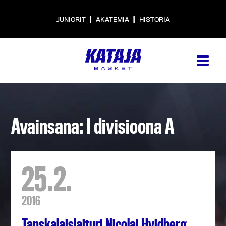
|
|
JUNIORIT
AKATEMIA
HISTORIA
Avainsana: I divisioona A
25.2.
2016
Tanskalaislaituri Nicolai Hvidberg