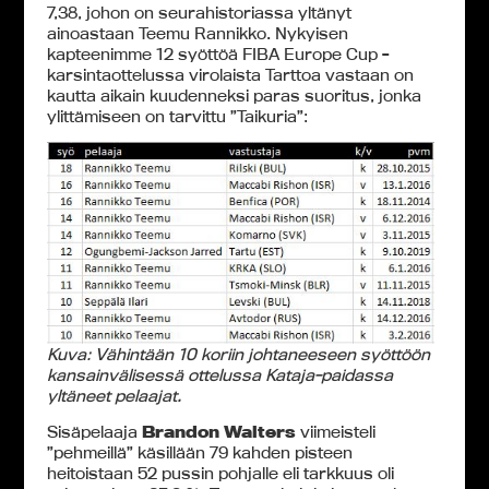
7,38, johon on seurahistoriassa yltänyt
ainoastaan Teemu Rannikko. Nykyisen
kapteenimme 12 syöttöä FIBA Europe Cup -
karsintaottelussa virolaista Tarttoa vastaan on
kautta aikain kuudenneksi paras suoritus, jonka
ylittämiseen on tarvittu ”Taikuria”:
Kuva: Vähintään 10 koriin johtaneeseen syöttöön
kansainvälisessä ottelussa Kataja-paidassa
yltäneet pelaajat.
Sisäpelaaja
Brandon Walters
viimeisteli
”pehmeillä” käsillään 79 kahden pisteen
heitoistaan 52 pussin pohjalle eli tarkkuus oli