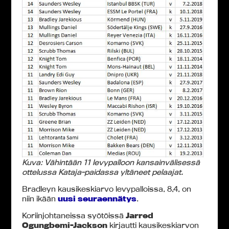
Kuva: Vähintään 11 levypalloon kansainvälisessä
ottelussa Kataja-paidassa yltäneet pelaajat.
Bradleyn kausikeskiarvo levypalloissa, 8,4, on
niin ikään
uusi seuraennätys
.
Koriinjohtaneissa syötöissä
Jarred
Ogungbemi-Jackson
kirjautti kausikeskiarvon