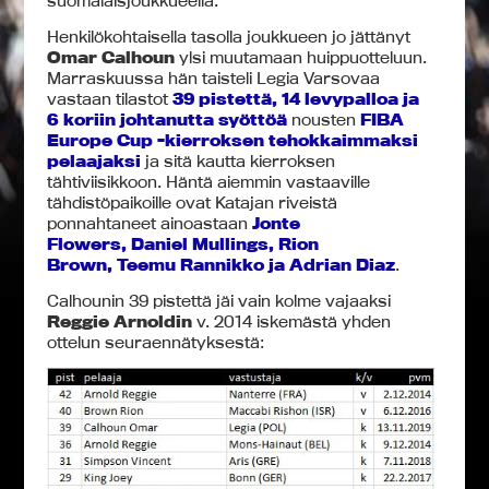
suomalaisjoukkueella.
Henkilökohtaisella tasolla joukkueen jo jättänyt
Omar Calhoun
ylsi muutamaan huippuotteluun.
Marraskuussa hän taisteli Legia Varsovaa
vastaan tilastot
39 pistettä, 14 levypalloa ja
6 koriin johtanutta syöttöä
nousten
FIBA
Europe Cup -kierroksen tehokkaimmaksi
pelaajaksi
ja sitä kautta kierroksen
tähtiviisikkoon. Häntä aiemmin vastaaville
tähdistöpaikoille ovat Katajan riveistä
ponnahtaneet ainoastaan
Jonte
Flowers, Daniel Mullings, Rion
Brown, Teemu Rannikko ja Adrian Diaz
.
Calhounin 39 pistettä jäi vain kolme vajaaksi
Reggie Arnoldin
v. 2014 iskemästä yhden
ottelun seuraennätyksestä: