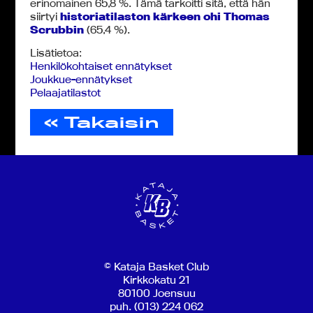
erinomainen 65,8 %. Tämä tarkoitti sitä, että hän
siirtyi
historiatilaston kärkeen ohi Thomas
Scrubbin
(65,4 %).
Lisätietoa:
Henkilökohtaiset ennätykset
Joukkue-ennätykset
Pelaajatilastot
« Takaisin
© Kataja Basket Club
Kirkkokatu 21
80100 Joensuu
puh. (013) 224 062