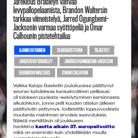
Jarekious Bradleyn vahvaa
levypallopelaamista, Brandon Waltersin
tarkkaa viimeistelyä, Jarred Ogungbemi-
Jacksonin varmaa syöttöpeliä ja Omar
Calhounin pistetehtailua
AJANKOHTAINEN
SEURAHISTORIA
TILASTOT
JAREKIOUS BRADLEY
JARRED OGUNGBEMI-JACKSON
BRANDON WALTERS
OMAR CALHOUN
Vaikka Kataja Basketin joulukuussa päättynyt
seuran kahdeksas kansainvälinen pelikausi
oli tuloksen puolesta -selviytyminen karsinnasta
alkulohkoon, jonne pelit kuuden ottelun jälkeen
päättyivät- pettymys, todistettiin loppuvuodesta
muutamia maininnan arvoisia saavutuksia.
Näistä merkittävin oli joukkueen
hankkima
kautta aikain 37. europelivoitto
mikä on enemmän kuin yhdelläkään muulla