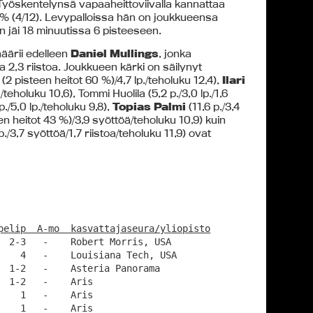
. Työskentelynsä vapaaheittoviivalla kannattaa
33 % (4/12). Levypalloissa hän on joukkueensa
n jäi 18 minuutissa 6 pisteeseen.
äärii edelleen
Daniel Mullings
, jonka
ja 2,3 riistoa. Joukkueen kärki on säilynyt
 (2 pisteen heitot 60 %)/4,7 lp./teholuku 12,4),
Ilari
teholuku 10,6), Tommi Huolila (5,2 p./3,0 lp./1,6
p./5,0 lp./teholuku 9,8),
Topias Palmi
(11,6 p./3,4
een heitot 43 %)/3,9 syöttöä/teholuku 10,9) kuin
p./3,7 syöttöä/1,7 riistoa/teholuku 11,9) ovat
pelip  A-mo  kasvattajaseura/yliopisto
  2-3   -    Robert Morris, USA

    4   -    Louisiana Tech, USA

  1-2   -    Asteria Panorama

  1-2   -    Aris

   1   -    Aris

   1   -    Aris
