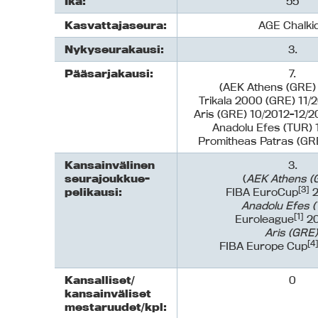
Ikä:
55
Kasvattajaseura:
AGE Chalki
Nykyseurakausi:
3.
Pääsarjakausi:
7.
(AEK Athens (GRE)
Trikala 2000 (GRE) 11/
Aris (GRE) 10/2012-12/2
Anadolu Efes (TUR) 
Promitheas Patras (GRE
Kansainvälinen
3.
seurajoukkue-
(
AEK Athens (
[3]
pelikausi:
FIBA EuroCup
2
Anadolu Efes (
[1]
Euroleague
20
Aris (GRE)
[4
FIBA Europe Cup
Kansalliset/
0
kansainväliset
mestaruudet/kpl: