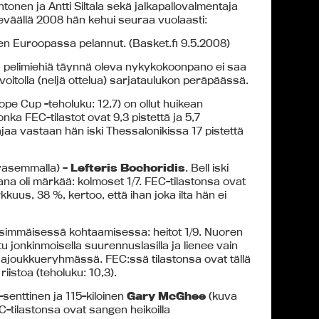
tonen ja Antti Siltala sekä jalkapallovalmentaja
keväällä 2008 hän kehui seuraa vuolaasti:
olen Euroopassa pelannut. (Basket.fi 9.5.2008)
ia pelimiehiä täynnä oleva nykykokoonpano ei saa
voitolla (neljä ottelua) sarjataulukon peräpäässä.
pe Cup -teholuku: 12,7) on ollut huikean
onka FEC-tilastot ovat 9,3 pistettä ja 5,7
ajaa vastaan hän iski Thessalonikissa 17 pistettä
vasemmalla) –
Lefteris Bochoridis
. Bell iski
ana oli märkää: kolmoset 1/7. FEC-tilastonsa ovat
rkkuus, 38 %, kertoo, että ihan joka ilta hän ei
nsimmäisessä kohtaamisessa: heitot 1/9. Nuoren
u jonkinmoisella suurennuslasilla ja lienee vain
ajoukkueryhmässä. FEC:ssä tilastonsa ovat tällä
 riistoa (teholuku: 10,3).
-senttinen ja 115-kiloinen
Gary McGhee
(kuva
EC-tilastonsa ovat sangen heikoilla