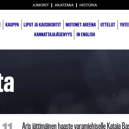
|
|
JUNIORIT
AKATEMIA
HISTORIA
E
KAUPPA
LIPUT JA KAUSIKORTIT
MOTONET AREENA
OTTELUT
YHTE
KANNATTAJAJÄSENYYS
IN ENGLISH
ta
Aris jättimäinen haaste varamiehiselle Kataja Bas