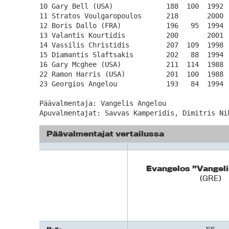
10 Gary Bell (USA)             188  100  1992 
11 Stratos Voulgaropoulos      218       2000 
12 Boris Dallo (FRA)           196   95  1994 
13 Valantis Kourtidis          200       2001 
14 Vassilis Christidis         207  109  1998  
15 Diamantis Slaftsakis        202   88  1994 
16 Gary Mcghee (USA)           211  114  1988 
22 Ramon Harris (USA)          201  100  1988 
23 Georgios Angelou            193   84  1994 
Päävalmentaja: Vangelis Angelou

Apuvalmentajat:	Savvas Kamperidis, Dim
Päävalmentajat vertailussa
Evangelos ”Vangel
(GRE)