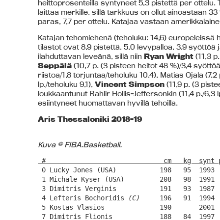
heittoprosenteilla syntyneet 5,3 pistettä per ottelu
laittaa merkille, sillä tarkkuus on ollut ainoastaan 
paras, 7,7 per ottelu. Katajaa vastaan amerikkalaine
Katajan tehomiehenä (teholuku: 14,6) europeleissä h
tilastot
ovat 8,9 pistettä, 5,0 levypalloa, 3,9 syöttöä 
ilahduttavan leveänä, sillä niin
Ryan Wright
(11,3 p.
Seppälä
(10,7 p. (3 pisteen heitot 48 %)/3,4 syöttöä/
riistoa/1,8 torjuntaa/teholuku 10,4), Matias Ojala (7,2 
lp./teholuku 9,1),
Vincent Simpson
(11,9 p. (3 pist
loukkaantunut Rahlir Hollis-Jeffersonkin (11,4 p./6,3 l
esiintyneet huomattavan hyvillä tehoilla.
Aris Thessaloniki 2018-19
Kuva © FIBA.Basketball.
 #                              cm   kg  synt 
 0 Lucky Jones (USA)           198   95  1993 
 1 Michale Kyser (USA)         208   98  1991 
 3 Dimitris Verginis           191   93  1987 
 4 Lefteris Bochoridis 
(C)
     196   91  1994 
 5 Kostas Vlasios              190       2001  
 7 Dimitris Flionis            188   84  1997  