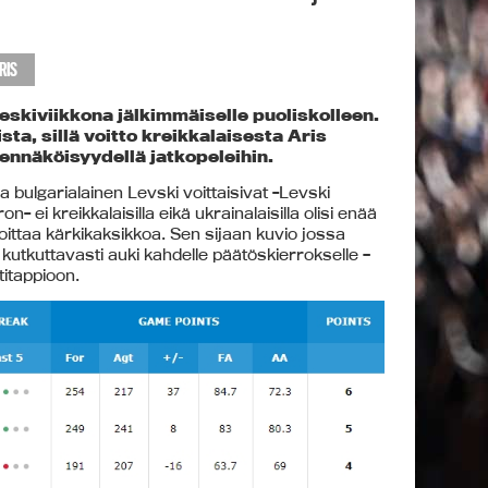
RIS
skiviikkona jälkimmäiselle puoliskolleen.
ta, sillä voitto kreikkalaisesta Aris
ennäköisyydellä jatkopeleihin.
va bulgarialainen Levski voittaisivat -Levski
 ei kreikkalaisilla eikä ukrainalaisilla olisi enää
voittaa kärkikaksikkoa. Sen sijaan kuvio jossa
elä kutkuttavasti auki kahdelle päätöskierrokselle –
itappioon.