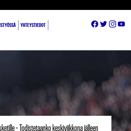
ISTYÖSSÄ
YHTEYSTIEDOT
ketille – Todistetaanko keskiviikkona jälleen