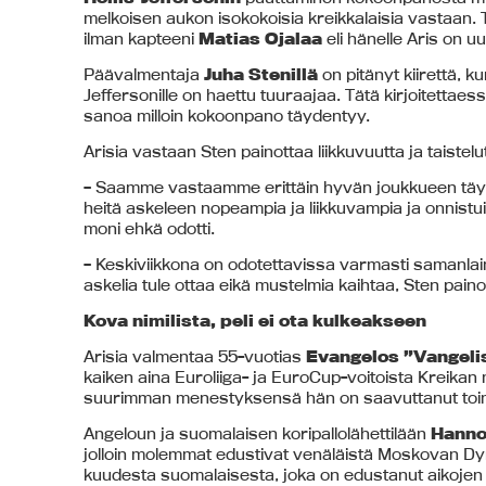
melkoisen aukon isokokoisia kreikkalaisia vastaan. To
ilman kapteeni
Matias Ojalaa
eli hänelle Aris on u
Päävalmentaja
Juha Stenillä
on pitänyt kiirettä, k
Jeffersonille on haettu tuuraajaa. Tätä kirjoitettaessa
sanoa milloin kokoonpano täydentyy.
Arisia vastaan Sten painottaa liikkuvuutta ja taiste
– Saamme vastaamme erittäin hyvän joukkueen täynn
heitä askeleen nopeampia ja liikkuvampia ja onnist
moni ehkä odotti.
– Keskiviikkona on odotettavissa varmasti samanlai
askelia tule ottaa eikä mustelmia kaihtaa, Sten paino
Kova nimilista, peli ei ota kulkeakseen
Arisia valmentaa 55-vuotias
Evangelos ”Vangeli
kaiken aina Euroliiga- ja EuroCup-voitoista Kreika
suurimman menestyksensä hän on saavuttanut toi
Angeloun ja suomalaisen koripallolähettilään
Hanno
jolloin molemmat edustivat venäläistä Moskovan Dyn
kuudesta suomalaisesta, joka on edustanut aikojen 