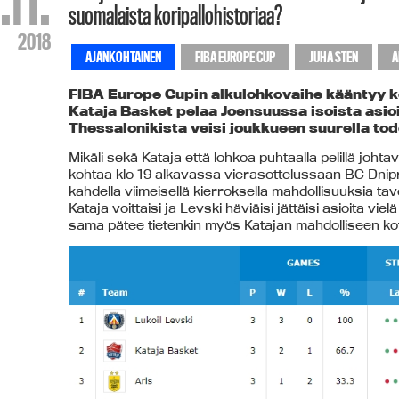
.11.
suomalaista koripallohistoriaa?
2018
AJANKOHTAINEN
FIBA EUROPE CUP
JUHA STEN
A
FIBA Europe Cupin alkulohkovaihe kääntyy ke
Kataja Basket pelaa Joensuussa isoista asiois
Thessalonikista veisi joukkueen suurella tod
Mikäli sekä Kataja että lohkoa puhtaalla pelillä johta
kohtaa klo 19 alkavassa vierasottelussaan BC Dnipron-
kahdella viimeisellä kierroksella mahdollisuuksia ta
Kataja voittaisi ja Levski häviäisi jättäisi asioita vi
sama pätee tietenkin myös Katajan mahdolliseen kot