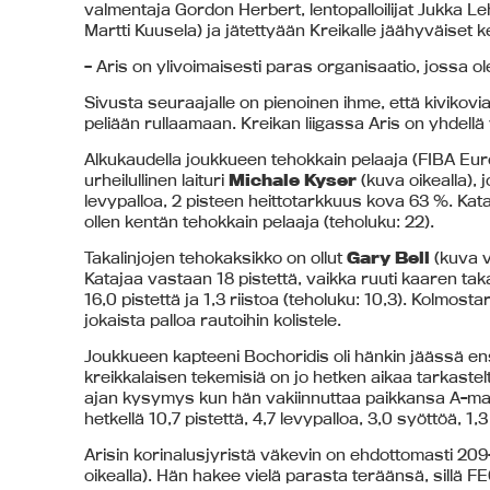
valmentaja Gordon Herbert, lentopalloilijat Jukka Leh
Martti Kuusela) ja jätettyään Kreikalle jäähyväiset 
– Aris on ylivoimaisesti paras organisaatio, jossa 
Sivusta seuraajalle on pienoinen ihme, että kivikov
peliään rullaamaan. Kreikan liigassa Aris on yhdellä 
Alkukaudella joukkueen tehokkain pelaaja (FIBA Euro
urheilullinen laituri
Michale Kyser
(kuva oikealla), j
levypalloa, 2 pisteen heittotarkkuus kova 63 %. Kat
ollen kentän tehokkain pelaaja (teholuku: 22).
Takalinjojen tehokaksikko on ollut
Gary Bell
(kuva 
Katajaa vastaan 18 pistettä, vaikka ruuti kaaren tak
16,0 pistettä ja 1,3 riistoa (teholuku: 10,3). Kolmosta
jokaista palloa rautoihin kolistele.
Joukkueen kapteeni Bochoridis oli hänkin jäässä e
kreikkalaisen tekemisiä on jo hetken aikaa tarkastelt
ajan kysymys kun hän vakiinnuttaa paikkansa A-ma
hetkellä 10,7 pistettä, 4,7 levypalloa, 3,0 syöttöä, 1,3
Arisin korinalusjyristä väkevin on ehdottomasti 209
oikealla). Hän hakee vielä parasta teräänsä, sillä F