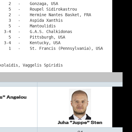
    2   -    Gonzaga, USA

    5   -    Roupel Sidirokastrou

    2   -    Hermine Nantes Basket, FRA

    3   -    Aspida Xanthis

   5   -    Mantoulidis

  3-4   -    G.A.S. Chalkidonas

    5   -    Pittsburgh, USA

  3-4   -    Kentucky, USA

    1   -    St. Francis (Pennsylvania), USA

itris Nikolaidis, Vaggelis Spiridis
is” Angelou
Juha ”Juppe” Sten