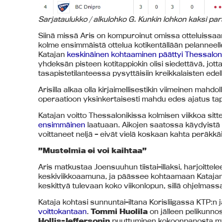
Sarjataulukko / alkulohko G. Kunkin lohkon kaksi par
Siinä missä Aris on kompuroinut omissa otteluissaan
kolme ensimmäistä ottelua kotikentällään pelanneelle 
Katajan
keskinäinen kohtaaminen päättyi Thessalon
yhdeksän pisteen kotitappiokin olisi siedettävä, jot
tasapistetilanteessa pysyttäisiin kreikkalaisten edel
Arisilla alkaa olla kirjaimellisestikin viimeinen mah
operaatioon yksinkertaisesti mahdu edes ajatus t
Katajan voitto Thessalonikissa kolmisen viikkoa sitte
ensimmäinen
laatuaan. Aikojen saatossa käydyistä
voittaneet neljä – eivät vielä koskaan kahta peräkk
”Mustelmia ei voi kaihtaa”
Aris matkustaa Joensuuhun tiistai-illaksi, harjoittel
keskiviikkoaamuna, ja päässee kohtaamaan Katajan 
keskittyä tulevaan koko viikonlopun, sillä ohjelmassaa
Kataja kohtasi sunnuntai-iltana Korisliigassa KTP:n 
voittokantaan
.
Tommi Huolila
on jälleen pelikunno
Hollis-Jeffersonin
puuttuminen kokoonpanosta myö