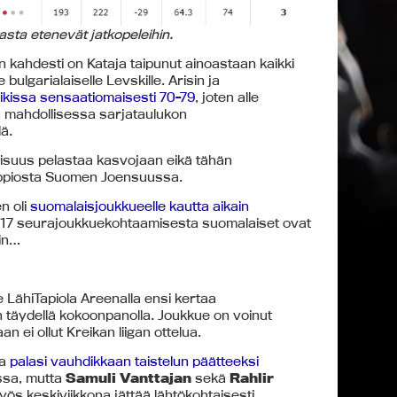
asta etenevät jatkopeleihin.
 kahdesti on Kataja taipunut ainoastaan kaikki
bulgarialaiselle Levskille. Arisin ja
ikissa sensaatiomaisesti 70-79
, joten alle
ta mahdollisessa sarjataulukon
lä.
dollisuus pelastaa kasvojaan eikä tähän
appiosta Suomen Joensuussa.
n oli
suomalaisjoukkueelle kautta aikain
 17 seurajoukkuekohtaamisesta suomalaiset ovat
äin…
ee LähiTapiola Areenalla ensi kertaa
täydellä kokoonpanolla. Joukkue on voinut
n ei ollut Kreikan liigan ottelua.
ja
palasi vauhdikkaan taistelun päätteeksi
ssa, mutta
Samuli Vanttajan
sekä
Rahlir
s keskiviikkona jättää lähtökohtaisesti