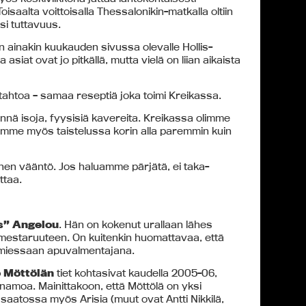
isaalta voittoisalla Thessalonikin-matkalla oltiin
usi tuttavuus.
un ainakin kuukauden sivussa olevalle Hollis-
 asiat ovat jo pitkällä, mutta vielä on liian aikaista
lutahtoa – samaa reseptiä joka toimi Kreikassa.
ä isoja, fyysisiä kavereita. Kreikassa olimme
uimme myös taistelussa korin alla paremmin kuin
nen vääntö. Jos haluamme pärjätä, ei taka-
ttaa.
s” Angelou
. Hän on kokenut urallaan lähes
n mestaruuteen. On kuitenkin huomattavaa, että
miessaan apuvalmentajana.
 Möttölän
tiet kohtasivat kaudella 2005-06,
amoa. Mainittakoon, että Möttölä on yksi
saatossa myös Arisia (muut ovat Antti Nikkilä,