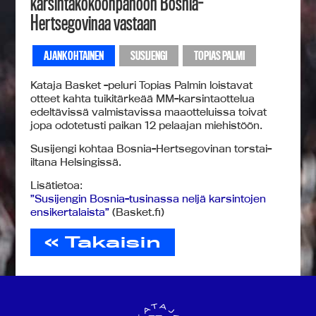
karsintakokoonpanoon Bosnia-
Hertsegovinaa vastaan
AJANKOHTAINEN
SUSIJENGI
TOPIAS PALMI
Kataja Basket -peluri Topias Palmin loistavat
otteet kahta tuikitärkeää MM-karsintaottelua
edeltävissä valmistavissa maaotteluissa toivat
jopa odotetusti paikan 12 pelaajan miehistöön.
Susijengi kohtaa Bosnia-Hertsegovinan torstai-
iltana Helsingissä.
Lisätietoa:
”Susijengin Bosnia-tusinassa neljä karsintojen
ensikertalaista”
(Basket.fi)
« Takaisin