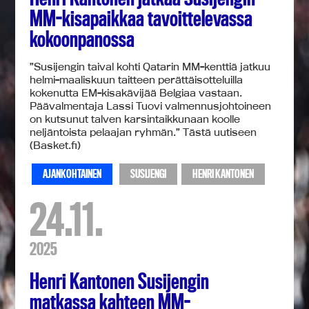
MM-kisapaikkaa tavoittelevassa
kokoonpanossa
”Susijengin taival kohti Qatarin MM-kenttiä jatkuu
helmi-maaliskuun taitteen perättäisotteluilla
kokenutta EM-kisakävijää Belgiaa vastaan.
Päävalmentaja Lassi Tuovi valmennusjohtoineen
on kutsunut talven karsintaikkunaan koolle
neljäntoista pelaajan ryhmän.” Tästä uutiseen
(Basket.fi)
AJANKOHTAINEN
SUSIJENGI
HENRI KANTONEN
24.11.
2025
Henri Kantonen Susijengin
matkassa kahteen MM-