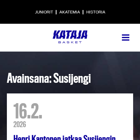
|
|
JUNIORIT
AKATEMIA
HISTORIA
Avainsana: Susijengi
16.2.
2026
Henri Kantonen jatkaa Susijengin