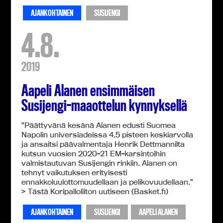
AJANKOHTAINEN
SUSIJENGI
4.8.
2019
Aapeli Alanen ensimmäisen
Susijengi-maaottelun kynnyksellä
”Päättyvänä kesänä Alanen edusti Suomea
Napolin universiadeissa 4,5 pisteen keskiarvolla
ja ansaitsi päävalmentaja Henrik Dettmannilta
kutsun vuosien 2020-21 EM-karsintoihin
valmistautuvan Susijengin rinkiin. Alanen on
tehnyt vaikutuksen erityisesti
ennakkoluulottomuudellaan ja pelikovuudellaan.”
> Tästä Koripalloliiton uutiseen (Basket.fi)
AJANKOHTAINEN
SUSIJENGI
AAPELI ALANEN