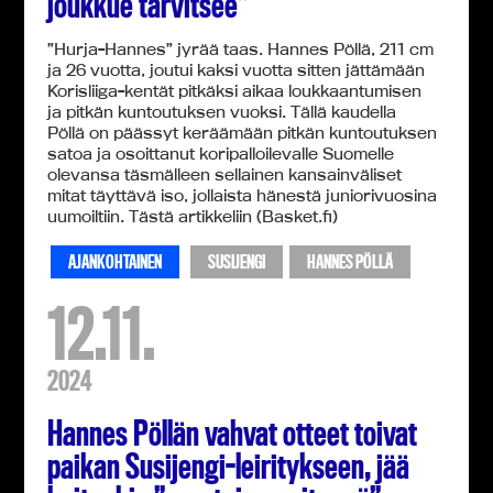
joukkue tarvitsee”
”Hurja-Hannes” jyrää taas. Hannes Pöllä, 211 cm
ja 26 vuotta, joutui kaksi vuotta sitten jättämään
Korisliiga-kentät pitkäksi aikaa loukkaantumisen
ja pitkän kuntoutuksen vuoksi. Tällä kaudella
Pöllä on päässyt keräämään pitkän kuntoutuksen
satoa ja osoittanut koripalloilevalle Suomelle
olevansa täsmälleen sellainen kansainväliset
mitat täyttävä iso, jollaista hänestä juniorivuosina
uumoiltiin. Tästä artikkeliin (Basket.fi)
AJANKOHTAINEN
SUSIJENGI
HANNES PÖLLÄ
12.11.
2024
Hannes Pöllän vahvat otteet toivat
paikan Susijengi-leiritykseen, jää