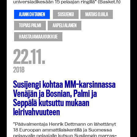
universiadikesään 15 pelaajan ringillä” (Basket.fi)
AJANKOHTAINEN
SUSIJENGI
MATIAS OJALA
TOPIAS PALMI
AAPELI ALANEN
HAASTAJAMAAJOUKKUE
22.11.
2018
Susijengi kohtaa MM-karsinnassa
Venäjän ja Bosnian, Palmi ja
Seppälä kutsuttu mukaan
leirivahvuuteen
”Päävalmentaja Henrik Dettmann on lähettänyt
18 Euroopan ammattilaiskentillä ja Suomessa
pelaavalle pelaajalle kutsun Susijengin marras-