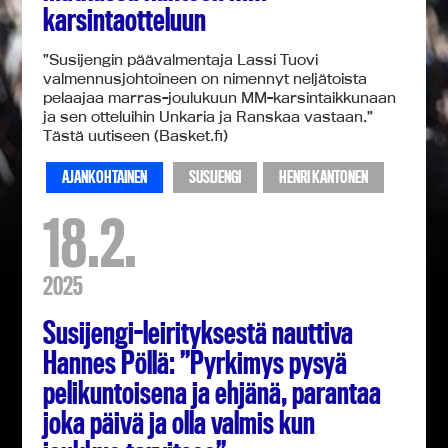
karsintaotteluun
”Susijengin päävalmentaja Lassi Tuovi
valmennusjohtoineen on nimennyt neljätoista
pelaajaa marras-joulukuun MM-karsintaikkunaan
ja sen otteluihin Unkaria ja Ranskaa vastaan.”
Tästä uutiseen (Basket.fi)
AJANKOHTAINEN
SUSIJENGI
HENRI KANTONEN
18.2.
2025
Susijengi-leirityksestä nauttiva
Hannes Pöllä: ”Pyrkimys pysyä
pelikuntoisena ja ehjänä, parantaa
joka päivä ja olla valmis kun