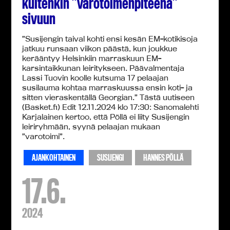
kuitenkin ”varotoimenpiteenä”
sivuun
”Susijengin taival kohti ensi kesän EM-kotikisoja
jatkuu runsaan viikon päästä, kun joukkue
kerääntyy Helsinkiin marraskuun EM-
karsintaikkunan leiritykseen. Päävalmentaja
Lassi Tuovin koolle kutsuma 17 pelaajan
susilauma kohtaa marraskuussa ensin koti- ja
sitten vieraskentällä Georgian.” Tästä uutiseen
(Basket.fi) Edit 12.11.2024 klo 17:30: Sanomalehti
Karjalainen kertoo, että Pöllä ei liity Susijengin
leiriryhmään, syynä pelaajan mukaan
”varotoimi”.
AJANKOHTAINEN
SUSIJENGI
HANNES PÖLLÄ
17.6.
2024