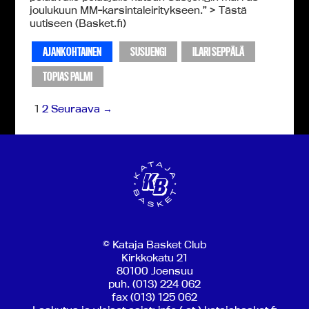
joulukuun MM-karsintaleiritykseen.” > Tästä
uutiseen (Basket.fi)
AJANKOHTAINEN
SUSIJENGI
ILARI SEPPÄLÄ
TOPIAS PALMI
1
2
Seuraava →
© Kataja Basket Club
Kirkkokatu 21
80100 Joensuu
puh. (013) 224 062
fax (013) 125 062