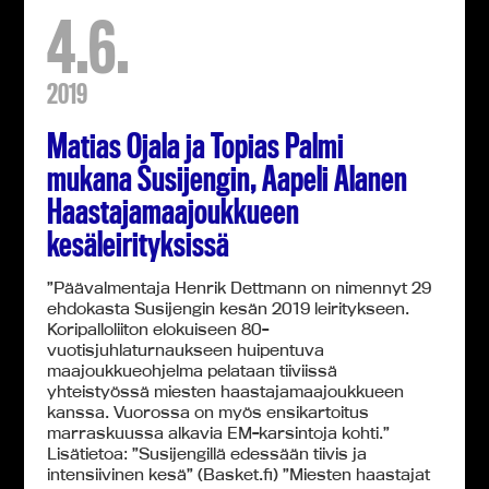
4.6.
2019
Matias Ojala ja Topias Palmi
mukana Susijengin, Aapeli Alanen
Haastajamaajoukkueen
kesäleirityksissä
”Päävalmentaja Henrik Dettmann on nimennyt 29
ehdokasta Susijengin kesän 2019 leiritykseen.
Koripalloliiton elokuiseen 80-
vuotisjuhlaturnaukseen huipentuva
maajoukkueohjelma pelataan tiiviissä
yhteistyössä miesten haastajamaajoukkueen
kanssa. Vuorossa on myös ensikartoitus
marraskuussa alkavia EM-karsintoja kohti.”
Lisätietoa: ”Susijengillä edessään tiivis ja
intensiivinen kesä” (Basket.fi) ”Miesten haastajat