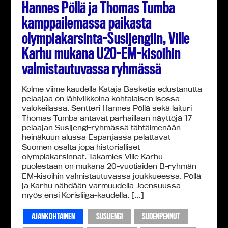
Hannes Pöllä ja Thomas Tumba
kamppailemassa paikasta
olympiakarsinta-Susijengiin, Ville
Karhu mukana U20-EM-kisoihin
valmistautuvassa ryhmässä
Kolme viime kaudella Kataja Basketia edustanutta
pelaajaa on lähiviikkoina kohtalaisen isossa
valokeilassa. Sentteri Hannes Pöllä sekä laituri
Thomas Tumba antavat parhaillaan näyttöjä 17
pelaajan Susijengi-ryhmässä tähtäimenään
heinäkuun alussa Espanjassa pelattavat
Suomen osalta jopa historialliset
olympiakarsinnat. Takamies Ville Karhu
puolestaan on mukana 20-vuotiaiden B-ryhmän
EM-kisoihin valmistautuvassa joukkueessa. Pöllä
ja Karhu nähdään varmuudella Joensuussa
myös ensi Korisliiga-kaudella. […]
AJANKOHTAINEN
SUSIJENGI
SUDENPENNUT