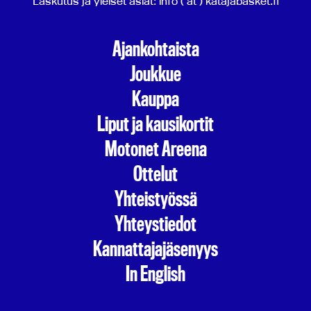
Laskutus ja yleiset asiat: info ( at ) katajabasket.fi
Ajankohtaista
Joukkue
Kauppa
Liput ja kausikortit
Motonet Areena
Ottelut
Yhteistyössä
Yhteystiedot
Kannattajajäsenyys
In English