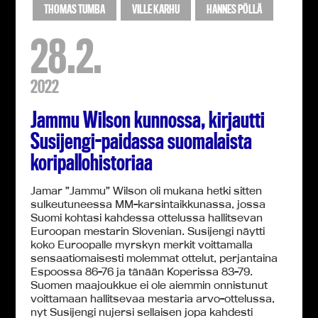
THOMAS TUMBA
VILLE KARHU
HANNES PÖLLÄ
28.2.
2022
Jammu Wilson kunnossa, kirjautti
Susijengi-paidassa suomalaista
koripallohistoriaa
Jamar ”Jammu” Wilson oli mukana hetki sitten
sulkeutuneessa MM-karsintaikkunassa, jossa
Suomi kohtasi kahdessa ottelussa hallitsevan
Euroopan mestarin Slovenian. Susijengi näytti
koko Euroopalle myrskyn merkit voittamalla
sensaatiomaisesti molemmat ottelut, perjantaina
Espoossa 86-76 ja tänään Koperissa 83-79.
Suomen maajoukkue ei ole aiemmin onnistunut
voittamaan hallitsevaa mestaria arvo-ottelussa,
nyt Susijengi nujersi sellaisen jopa kahdesti