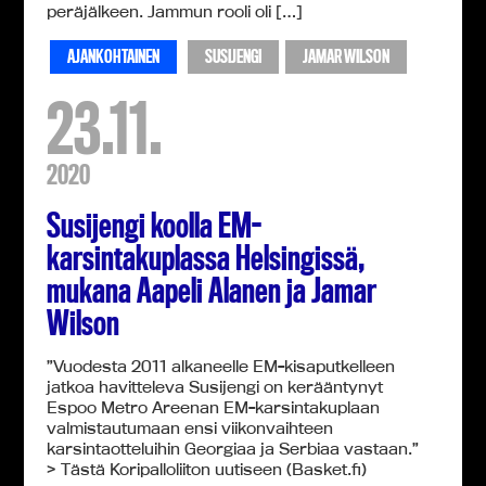
peräjälkeen. Jammun rooli oli […]
AJANKOHTAINEN
SUSIJENGI
JAMAR WILSON
23.11.
2020
Susijengi koolla EM-
karsintakuplassa Helsingissä,
mukana Aapeli Alanen ja Jamar
Wilson
”Vuodesta 2011 alkaneelle EM-kisaputkelleen
jatkoa havitteleva Susijengi on kerääntynyt
Espoo Metro Areenan EM-karsintakuplaan
valmistautumaan ensi viikonvaihteen
karsintaotteluihin Georgiaa ja Serbiaa vastaan.”
> Tästä Koripalloliiton uutiseen (Basket.fi)