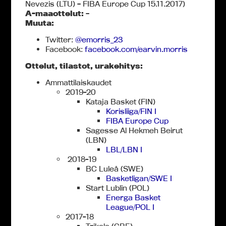
Nevezis (LTU) – FIBA Europe Cup 15.11.2017)
A-maaottelut:
–
Muuta:
Twitter:
@emorris_23
Facebook:
facebook.com/earvin.morris
Ottelut, tilastot, urakehitys:
Ammattilaiskaudet
2019-20
Kataja Basket (FIN)
Korisliiga/FIN I
FIBA Europe Cup
Sagesse Al Hekmeh Beirut
(LBN)
LBL/LBN I
2018-19
BC Luleå (SWE)
Basketligan/SWE I
Start Lublin (POL)
Energa Basket
League/POL I
2017-18