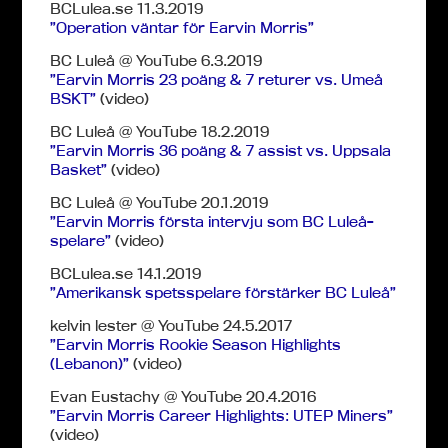
BCLulea.se 11.3.2019
”Operation väntar för Earvin Morris”
BC Luleå @ YouTube 6.3.2019
”Earvin Morris 23 poäng & 7 returer vs. Umeå
BSKT”
(video)
BC Luleå @ YouTube 18.2.2019
”Earvin Morris 36 poäng & 7 assist vs. Uppsala
Basket”
(video)
BC Luleå @ YouTube 20.1.2019
”Earvin Morris första intervju som BC Luleå-
spelare”
(video)
BCLulea.se 14.1.2019
”Amerikansk spetsspelare förstärker BC Luleå”
kelvin lester @ YouTube 24.5.2017
”Earvin Morris Rookie Season Highlights
(Lebanon)”
(video)
Evan Eustachy @ YouTube 20.4.2016
”Earvin Morris Career Highlights: UTEP Miners”
(video)