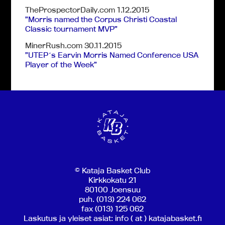
TheProspectorDaily.com 1.12.2015
”Morris named the Corpus Christi Coastal
Classic tournament MVP”
MinerRush.com 30.11.2015
”UTEP´s Earvin Morris Named Conference USA
Player of the Week”
© Kataja Basket Club
Kirkkokatu 21
80100 Joensuu
puh. (013) 224 062
fax (013) 125 062
Laskutus ja yleiset asiat: info ( at ) katajabasket.fi