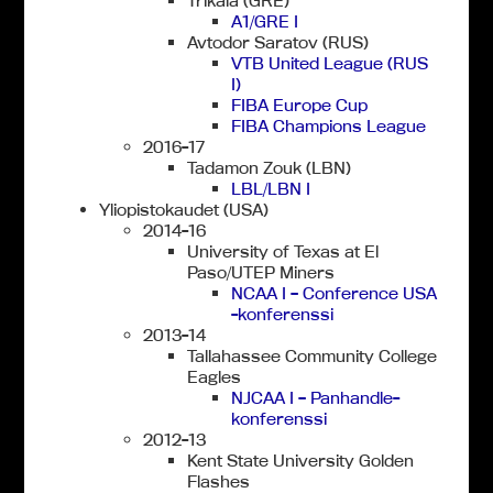
Trikala (GRE)
A1/GRE I
Avtodor Saratov (RUS)
VTB United League (RUS
I)
FIBA Europe Cup
FIBA Champions League
2016-17
Tadamon Zouk (LBN)
LBL/LBN I
Yliopistokaudet (USA)
2014-16
University of Texas at El
Paso/UTEP Miners
NCAA I – Conference USA
-konferenssi
2013-14
Tallahassee Community College
Eagles
NJCAA I – Panhandle-
konferenssi
2012-13
Kent State University Golden
Flashes