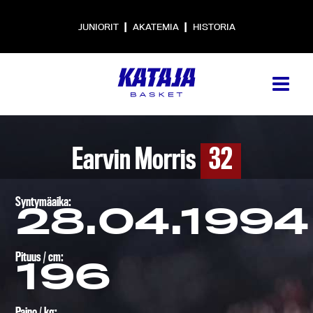
|
|
JUNIORIT
AKATEMIA
HISTORIA
Earvin Morris
32
Syntymäaika:
28.04.1994
Pituus / cm:
196
Paino / kg: