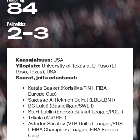
84
Pelipaikka:
2-3
Kansalaisuus:
USA
Yliopisto:
University of Texas at El Paso (El
Paso, Texas), USA
Seurat, joita edustanut:
Kataja Basket (Korisliiga/FIN I, FIBA
Europe Cup)
Sagesse Al Hekmeh Beirut (LBL/LBN I)
BC Luleå (Basketligan/SWE I)
Start Lublin (Energa Basket League/POL I)
Trikala (A1/GRE I)
Avtodor Saratov (VTB United League/RUS
I, FIBA Champions League, FIBA Europe
Cup)