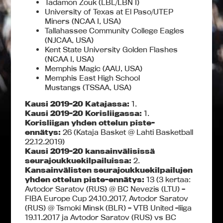
Tadamon Zouk (LBL/LBN I)
University of Texas at El Paso/UTEP
Miners (NCAA I, USA)
Tallahassee Community College Eagles
(NJCAA, USA)
Kent State University Golden Flashes
(NCAA I, USA)
Memphis Magic (AAU, USA)
Memphis East High School
Mustangs (TSSAA, USA)
Kausi 2019-20 Katajassa:
1.
Kausi 2019-20
Korisliigassa:
1.
Korisliigan yhden ottelun piste-
ennätys:
26 (Kataja Basket @ Lahti Basketball
22.12.2019)
Kausi 2019-20 kansainvälisissä
seurajoukkuekilpailuissa:
2.
Kansainvälisten seurajoukkuekilpailujen
yhden ottelun piste-ennätys:
13 (3 kertaa:
Avtodor Saratov (RUS) @ BC Nevezis (LTU) –
FIBA Europe Cup 24.10.2017, Avtodor Saratov
(RUS) @ Tsmoki Minsk (BLR) – VTB United -liiga
19.11.2017 ja Avtodor Saratov (RUS) vs BC