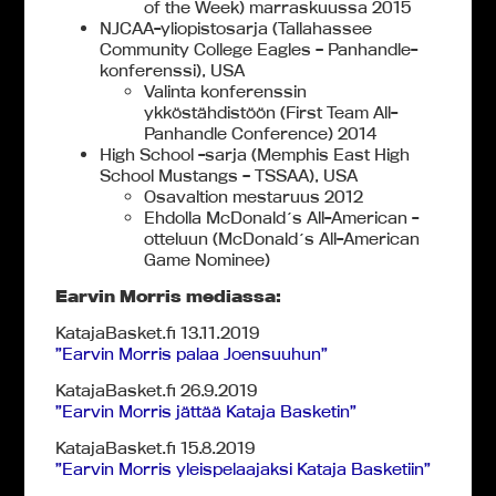
of the Week) marraskuussa 2015
NJCAA-yliopistosarja (Tallahassee
Community College Eagles – Panhandle-
konferenssi), USA
Valinta konferenssin
ykköstähdistöön (First Team All-
Panhandle Conference) 2014
High School -sarja (Memphis East High
School Mustangs – TSSAA), USA
Osavaltion mestaruus 2012
Ehdolla McDonald´s All-American -
otteluun (McDonald´s All-American
Game Nominee)
Earvin Morris mediassa:
KatajaBasket.fi 13.11.2019
”Earvin Morris palaa Joensuuhun”
KatajaBasket.fi 26.9.2019
”Earvin Morris jättää Kataja Basketin”
KatajaBasket.fi 15.8.2019
”Earvin Morris yleispelaajaksi Kataja Basketiin”