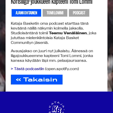
Korisliiga-joukkueen kapteeni Tomi Lommi
AJANKOHTAINEN
TOMI LOMMI
PODCAST
Kataja Basketin oma podcast starttaa tänä
keväänä näillä näkymin kolmella jaksolla.
Studioisäntänä toimii
Teemu Venäläinen
, joka
jututtaa mielenkiintoisia Kataja Basket
Communityn jäseniä.
Avausjakso on juuri nyt julkaistu. Äänessä on
liigajoukkueemme kapteeni Tomi Lommi, jonka
kanssa käydään läpi mm. pelaajauraansa.
> Tästä podcastiin
(open.spotify.com)
« Takaisin