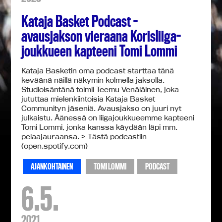
Kataja Basket Podcast -
avausjakson vieraana Korisliiga-
joukkueen kapteeni Tomi Lommi
Kataja Basketin oma podcast starttaa tänä
keväänä näillä näkymin kolmella jaksolla.
Studioisäntänä toimii Teemu Venäläinen, joka
jututtaa mielenkiintoisia Kataja Basket
Communityn jäseniä. Avausjakso on juuri nyt
julkaistu. Äänessä on liigajoukkueemme kapteeni
Tomi Lommi, jonka kanssa käydään läpi mm.
pelaajauraansa. > Tästä podcastiin
(open.spotify.com)
AJANKOHTAINEN
TOMI LOMMI
PODCAST
6.5.
2021