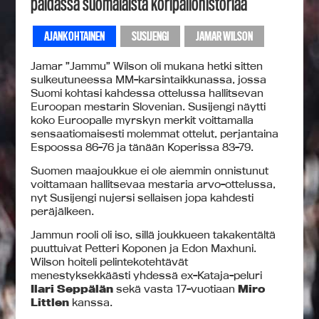
paidassa suomalaista koripallohistoriaa
AJANKOHTAINEN
SUSIJENGI
JAMAR WILSON
Jamar ”Jammu” Wilson oli mukana hetki sitten
sulkeutuneessa MM-karsintaikkunassa, jossa
Suomi kohtasi kahdessa ottelussa hallitsevan
Euroopan mestarin Slovenian. Susijengi näytti
koko Euroopalle myrskyn merkit voittamalla
sensaatiomaisesti molemmat ottelut, perjantaina
Espoossa 86-76 ja tänään Koperissa 83-79.
Suomen maajoukkue ei ole aiemmin onnistunut
voittamaan hallitsevaa mestaria arvo-ottelussa,
nyt Susijengi nujersi sellaisen jopa kahdesti
peräjälkeen.
Jammun rooli oli iso, sillä joukkueen takakentältä
puuttuivat Petteri Koponen ja Edon Maxhuni.
Wilson hoiteli pelintekotehtävät
menestyksekkäästi yhdessä ex-Kataja-peluri
Ilari Seppälän
sekä vasta 17-vuotiaan
Miro
Littlen
kanssa.