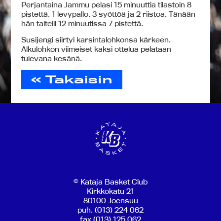
Perjantaina Jammu pelasi 15 minuuttia tilastoin 8
pistettä, 1 levypallo, 3 syöttöä ja 2 riistoa. Tänään
hän taiteili 12 minuutissa 7 pistettä.
Susijengi siirtyi karsintalohkonsa kärkeen.
Alkulohkon viimeiset kaksi ottelua pelataan
tulevana kesänä.
« Takaisin
© Kataja Basket Club
Kirkkokatu 21
80100 Joensuu
puh. (013) 224 062
fax (013) 125 062