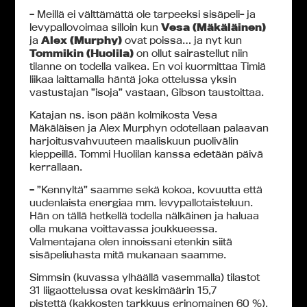
– Meillä ei välttämättä ole tarpeeksi sisäpeli- ja
levypallovoimaa silloin kun
Vesa (Mäkäläinen)
ja
Alex (Murphy)
ovat poissa… ja nyt kun
Tommikin (Huolila)
on ollut sairastellut niin
tilanne on todella vaikea. En voi kuormittaa Timiä
liikaa laittamalla häntä joka ottelussa yksin
vastustajan ”isoja” vastaan, Gibson taustoittaa.
Katajan ns. ison pään kolmikosta Vesa
Mäkäläisen ja Alex Murphyn odotellaan palaavan
harjoitusvahvuuteen maaliskuun puolivälin
kieppeillä. Tommi Huolilan kanssa edetään päivä
kerrallaan.
– ”Kennyltä” saamme sekä kokoa, kovuutta että
uudenlaista energiaa mm. levypallotaisteluun.
Hän on tällä hetkellä todella nälkäinen ja haluaa
olla mukana voittavassa joukkueessa.
Valmentajana olen innoissani etenkin siitä
sisäpeliuhasta mitä mukanaan saamme.
Simmsin (kuvassa ylhäällä vasemmalla) tilastot
31 liigaottelussa ovat keskimäärin 15,7
pistettä (kakkosten tarkkuus erinomainen 60 %),