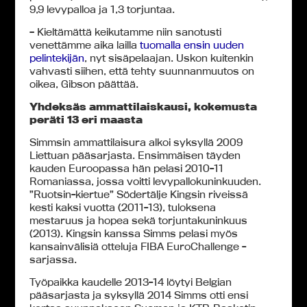
9,9 levypalloa ja 1,3 torjuntaa.
– Kieltämättä keikutamme niin sanotusti
venettämme aika lailla
tuomalla ensin uuden
pelintekijän
, nyt sisäpelaajan. Uskon kuitenkin
vahvasti siihen, että tehty suunnanmuutos on
oikea, Gibson päättää.
Yhdeksäs ammattilaiskausi, kokemusta
peräti 13 eri maasta
Simmsin ammattilaisura alkoi syksyllä 2009
Liettuan pääsarjasta. Ensimmäisen täyden
kauden Euroopassa hän pelasi 2010-11
Romaniassa, jossa voitti levypallokuninkuuden.
”Ruotsin-kiertue” Södertälje Kingsin riveissä
kesti kaksi vuotta (2011-13), tuloksena
mestaruus ja hopea sekä torjuntakuninkuus
(2013). Kingsin kanssa Simms pelasi myös
kansainvälisiä otteluja FIBA EuroChallenge -
sarjassa.
Työpaikka kaudelle 2013-14 löytyi Belgian
pääsarjasta ja syksyllä 2014 Simms otti ensi