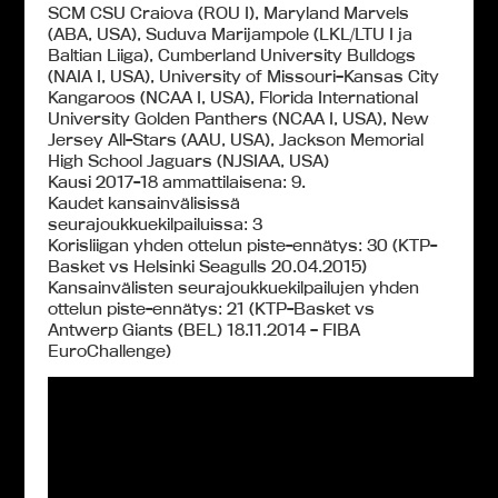
SCM CSU Craiova (ROU I), Maryland Marvels
(ABA, USA), Suduva Marijampole (LKL/LTU I ja
Baltian Liiga), Cumberland University Bulldogs
(NAIA I, USA), University of Missouri–Kansas City
Kangaroos (NCAA I, USA), Florida International
University Golden Panthers (NCAA I, USA), New
Jersey All-Stars (AAU, USA), Jackson Memorial
High School Jaguars (NJSIAA, USA)
Kausi 2017-18 ammattilaisena: 9.
Kaudet kansainvälisissä
seurajoukkuekilpailuissa: 3
Korisliigan yhden ottelun piste-ennätys: 30 (KTP-
Basket vs Helsinki Seagulls 20.04.2015)
Kansainvälisten seurajoukkuekilpailujen yhden
ottelun piste-ennätys: 21 (KTP-Basket vs
Antwerp Giants (BEL) 18.11.2014 – FIBA
EuroChallenge)