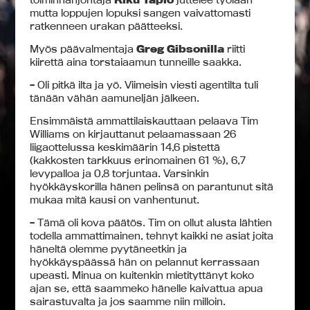
mutta loppujen lopuksi sangen vaivattomasti
ratkenneen urakan päätteeksi.
Myös päävalmentaja
Greg Gibsonilla
riitti
kiirettä aina torstaiaamun tunneille saakka.
– Oli pitkä ilta ja yö. Viimeisin viesti agentilta tuli
tänään vähän aamuneljän jälkeen.
Ensimmäistä ammattilaiskauttaan pelaava Tim
Williams on kirjauttanut pelaamassaan 26
liigaottelussa keskimäärin 14,6 pistettä
(kakkosten tarkkuus erinomainen 61 %), 6,7
levypalloa ja 0,8 torjuntaa. Varsinkin
hyökkäyskorilla hänen pelinsä on parantunut sitä
mukaa mitä kausi on vanhentunut.
– Tämä oli kova päätös. Tim on ollut alusta lähtien
todella ammattimainen, tehnyt kaikki ne asiat joita
häneltä olemme pyytäneetkin ja
hyökkäyspäässä hän on pelannut kerrassaan
upeasti. Minua on kuitenkin mietityttänyt koko
ajan se, että saammeko hänelle kaivattua apua
sairastuvalta ja jos saamme niin milloin.