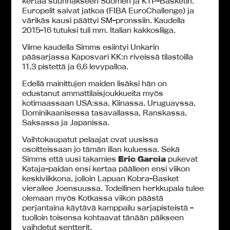
kertaa suunnakseen Suomen ja KTP-Basketin.
Europelit saivat jatkoa (FIBA EuroChallenge) ja
värikäs kausi päättyi SM-pronssiin. Kaudella
2015-16 tutuksi tuli mm. Italian kakkosliiga.
Viime kaudella Simms esiintyi Unkarin
pääsarjassa Kaposvari KK:n riveissä tilastoilla
11,3 pistettä ja 6,6 levypalloa.
Edellä mainittujen maiden lisäksi hän on
edustanut ammattilaisjoukkueita myös
kotimaassaan USA:ssa, Kiinassa, Uruguayssa,
Dominikaanisessa tasavallassa, Ranskassa,
Saksassa ja Japanissa.
Vaihtokaupatut pelaajat ovat uusissa
osoitteissaan jo tämän illan kuluessa. Sekä
Simms että uusi takamies
Eric Garcia
pukevat
Kataja-paidan ensi kertaa päälleen ensi viikon
keskiviikkona, jolloin Lapuan Kobra-Basket
vierailee Joensuussa. Todellinen herkkupala tulee
olemaan myös Kotkassa viikon päästä
perjantaina käytävä kamppailu sarjapisteistä –
tuolloin toisensa kohtaavat tänään päikseen
vaihdetut sentterit.