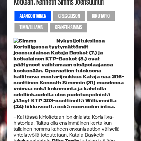
Kotkaan, Kenneth Simms Joensuuhun
AJANKOHTAINEN
GREG GIBSON
RIKU TAPIO
TIM WILLIAMS
KENNETH SIMMS
Nykysijoituksiinsa
Korisliigassa tyytymättömät
joensuulainen Kataja Basket (7.) ja
kotkalainen KTP-Basket (8.) ovat
päätyneet vaihtamaan sisäpelaajansa
keskenään. Operaation tuloksena
hallitseva mestarijoukkue Kataja saa 206-
senttisen Kenneth Simmsin (31) muodossa
voimaa sekä kokemusta ja kahdella
edelliskaudella ulos pudotuspeleistä
jäänyt KTP 203-senttiseltä Williamsilta
(24)
liikkuvuutta sekä nuoruuden intoa.
– Kai tässä kirjoitetaan jonkinlaista Korisliiga-
historiaa. Taitaa olla ensimmäinen kerta kun
tällainen homma kahden organisaation välisellä
yhteistyöllä toteutetaan, Kataja Basketin
toiminnanjohtaja
Riku Tapio
juttelee työlään