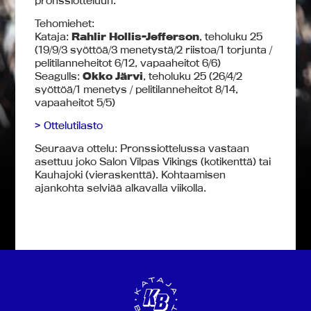
pronssiotteluun.
Tehomiehet:
Kataja:
Rahlir Hollis-Jefferson
, teholuku 25
(19/9/3 syöttöä/3 menetystä/2 riistoa/1 torjunta /
pelitilanneheitot 6/12, vapaaheitot 6/6)
Seagulls:
Okko Järvi
, teholuku 25 (26/4/2
syöttöä/1 menetys / pelitilanneheitot 8/14,
vapaaheitot 5/5)
> Ottelutilasto
Seuraava ottelu: Pronssiottelussa vastaan
asettuu joko Salon Vilpas Vikings (kotikenttä) tai
Kauhajoki (vieraskenttä). Kohtaamisen
ajankohta selviää alkavalla viikolla.