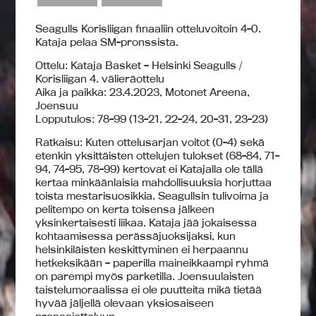
Seagulls Korisliigan finaaliin otteluvoitoin 4-0.
Kataja pelaa SM-pronssista.
Ottelu: Kataja Basket – Helsinki Seagulls /
Korisliigan 4. välieräottelu
Aika ja paikka: 23.4.2023, Motonet Areena,
Joensuu
Lopputulos: 78-99 (13-21, 22-24, 20-31, 23-23)
Ratkaisu: Kuten ottelusarjan voitot (0-4) sekä
etenkin yksittäisten ottelujen tulokset (68-84, 71-
94, 74-95, 78-99) kertovat ei Katajalla ole tällä
kertaa minkäänlaisia mahdollisuuksia horjuttaa
toista mestarisuosikkia. Seagullsin tulivoima ja
pelitempo on kerta toisensa jälkeen
yksinkertaisesti liikaa. Kataja jää jokaisessa
kohtaamisessa perässäjuoksijaksi, kun
helsinkiläisten keskittyminen ei herpaannu
hetkeksikään – paperilla maineikkaampi ryhmä
on parempi myös parketilla. Joensuulaisten
taistelumoraalissa ei ole puutteita mikä tietää
hyvää jäljellä olevaan yksiosaiseen