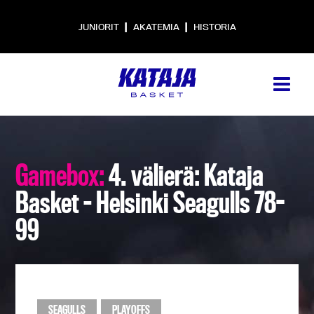
|
|
JUNIORIT
AKATEMIA
HISTORIA
Gamebox:
4. välierä: Kataja
Basket – Helsinki Seagulls 78-
99
SEAGULLS
PLAYOFFS