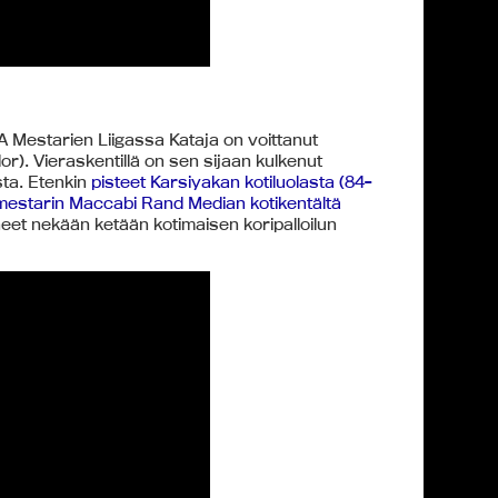
A Mestarien Liigassa Kataja on voittanut
r). Vieraskentillä on sen sijaan kulkenut
sta. Etenkin
pisteet Karsiyakan kotiluolasta (84-
 mestarin Maccabi Rand Median kotikentältä
eet nekään ketään kotimaisen koripalloilun