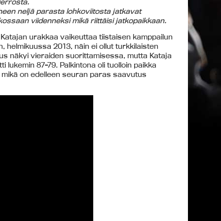
ierrosta.
een neljä parasta lohkoviitosta jatkavat
kossaan viidenneksi mikä riittäisi jatkopaikkaan.
 Katajan urakkaa vaikeuttaa tiistaisen kamppailun
, helmikuussa 2013, näin ei ollut turkkilaisten
s näkyi vieraiden suorittamisessa, mutta Kataja
i lukemin 87-79. Palkintona oli tuolloin paikka
mikä on edelleen seuran paras saavutus