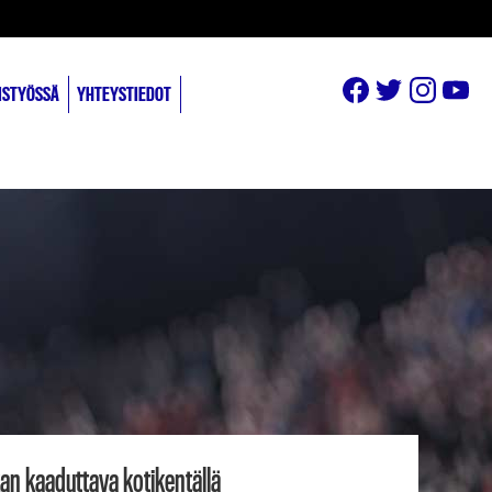
ISTYÖSSÄ
YHTEYSTIEDOT
an kaaduttava kotikentällä