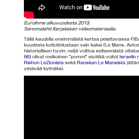
Euroihme alkuvuodesta 2013.
Sanomalehti Karjalaisen videomateriaalia.
Tällä kaudella ensimmäistä kertaa pelattavassa FIB
kuudesta kotiottelustaan vain kaksi (Le Mans, Avtodo
historiallisen hyvin: neljä voittoa seitsemästä ottelu
66)
olivat melkoinen ”pommi” eivätkä voitot
Israelin
Rishon LeZionista
sekä
Ranskan Le Mansista
jättän
ystävää kylmäksi.