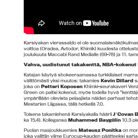
Karsiyakan vierassaldo ei ole suomalaisnäkökulmas
voittoa (Oradea, Avtodor, Khimik) kuudesta ottelusta
joulukuuta Maccabi Rand Medialle (69-78) ja 11. tam
Vahva, uudistunut takakenttä, NBA-koken
Katajan käytyä shokeeraamassa turkkilaiset marra
välittömästi yksi muutos: takamies
Kevin Dillard
sa
joka on
Petteri Koposen
Khimki-seurakaveri Venäj
Green on paitsi kokenut, myös todella hyvä ”kenttäj
ympärillään olevista pelaajista näiden parhaat teho
Mestarien Liigassa, tällä hetkellä 7,0.
Toisena takamiehenä Karsiyakalla häärii
J´Covan 
ka 15,4). Kollegansa
Muhammed Baygülin
10,3 pi
Puolan maajoukkuemies
Mateusz Ponitka
on monip
joka valittiin viime Eurocup-kauden päätteeksi sarj