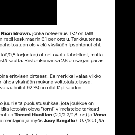
t
Rion Brown
, jonka noteeraus 17,2 on tällä
n repii keskimäärin 6,1 per ottelu. Tarkkuutensa
aheitostaan ole vielä yksikään lipsahtanut ohi.
ttöä/0,8 torjuntaa) otteet ovat ailahdelleet, mutta
stä kautta. Riistolukemansa 2,8 on sarjan paras
koina erityisen pirteästi. Esimerkiksi vajaa viikko
aa lähes yksinään mukana voittotaistelussa.
vapaaheitot 92 %) on ollut läpi kauden
tuo juuri sitä puolustusuhkaa, jota joukkue on
lta kotoisin oleva ”torni” viimeistelee tarkasti
lpottaa
Tommi Huolilan
(2,2/2,2/0,8 tor.) ja
Vesa
 paimentajina ja myös
Joey Kingille
(10,7/3,0) jää