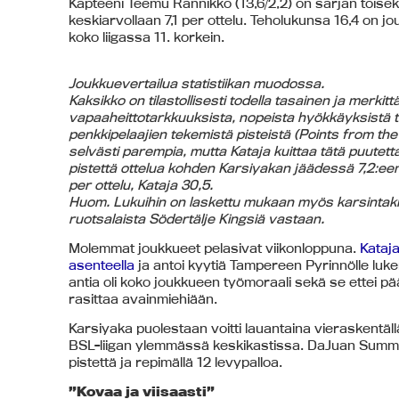
Kapteeni Teemu Rannikko (13,6/2,2) on sarjan toisek
keskiarvollaan 7,1 per ottelu. Teholukunsa 16,4 on j
koko liigassa 11. korkein.
Joukkuevertailua statistiikan muodossa.
Kaksikko on tilastollisesti todella tasainen ja merkitt
vapaaheittotarkkuuksista, nopeista hyökkäyksistä te
penkkipelaajien tekemistä pisteistä (Points from the
selvästi parempia, mutta Kataja kuittaa tätä puutet
pistettä ottelua kohden Karsiyakan jäädessä 7,2:ee
per ottelu, Kataja 30,5.
Huom. Lukuihin on laskettu mukaan myös karsintakierr
ruotsalaista Södertälje Kingsiä vastaan.
Molemmat joukkueet pelasivat viikonloppuna.
Kataja
asenteella
ja antoi kyytiä Tampereen Pyrinnölle luke
antia oli koko joukkueen työmoraali sekä se ettei 
rasittaa avainmiehiään.
Karsiyaka puolestaan voitti lauantaina vieraskentä
BSL-liigan ylemmässä keskikastissa. DaJuan Summer
pistettä ja repimällä 12 levypalloa.
”Kovaa ja viisaasti”