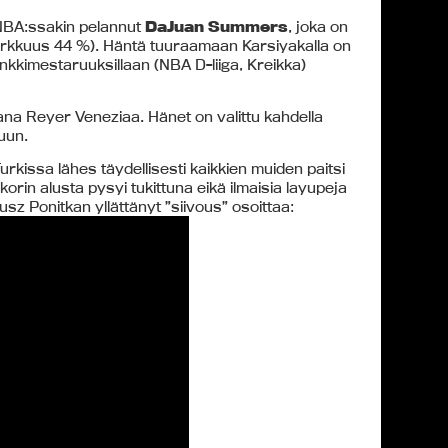
a NBA:ssakin pelannut
DaJuan Summers
, joka on
(tarkkuus 44 %). Häntä tuuraamaan Karsiyakalla on
nkkimestaruuksillaan (NBA D-liiga, Kreikka)
na Reyer Veneziaa. Hänet on valittu kahdella
luun.
urkissa lähes täydellisesti kaikkien muiden paitsi
rin alusta pysyi tukittuna eikä ilmaisia layupeja
sz Ponitkan yllättänyt ”siivous” osoittaa: