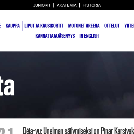
|
|
JUNIORIT
AKATEMIA
HISTORIA
E
KAUPPA
LIPUT JA KAUSIKORTIT
MOTONET AREENA
OTTELUT
YHTE
KANNATTAJAJÄSENYYS
IN ENGLISH
ta
Déja-vu: Unelman säilymiseksi on Pinar Karsiyak