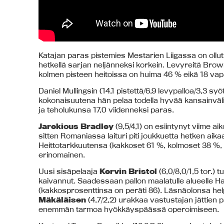
Katajan paras pistemies Mestarien Liigassa on ollu
hetkellä sarjan neljänneksi korkein. Levyreitä Brow
kolmen pisteen heitoissa on huima 46 % eikä 18 vapa
Daniel Mullingsin (14,1 pistettä/6,9 levypalloa/3,3 syö
kokonaisuutena hän pelaa todella hyvää kansainväli
ja teholukunsa 17,0 viidenneksi paras.
Jarekious Bradley
(9,5/4,1) on esiintynyt viime ai
sitten Romaniassa laituri piti joukkuetta hetken aik
Heittotarkkuutensa (kakkoset 61 %, kolmoset 38 %, 
erinomainen.
Uusi sisäpelaaja
Kervin Bristol
(6,0/8,0/1,5 tor.) 
kaivannut. Saadessaan pallon maalatulle alueelle Haiti
(kakkosprosenttinsa on peräti 86). Läsnäolonsa he
Mäkäläisen
(4,7/2,2) urakkaa vastustajan jättien
enemmän tarmoa hyökkäyspäässä operoimiseen.