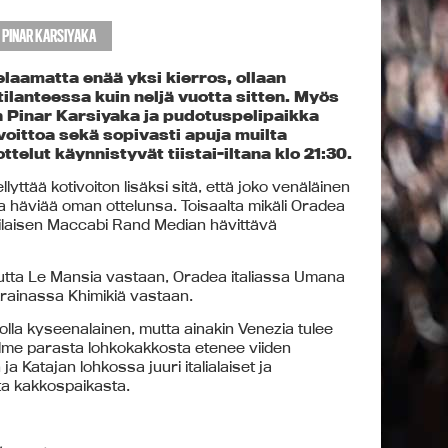
PINAR KARSIYAKA
laamatta enää yksi kierros, ollaan
ilanteessa kuin neljä vuotta sitten. Myös
en Pinar Karsiyaka ja pudotuspelipaikka
voittoa sekä sopivasti apuja muilta
ttelut käynnistyvät tiistai-iltana klo 21:30.
lyttää kotivoiton lisäksi sitä, että joko venäläinen
häviää oman ottelunsa. Toisaalta mikäli Oradea
raelilaisen Maccabi Rand Median hävittävä
utta Le Mansia vastaan, Oradea italiassa Umana
rainassa Khimikiä vastaan.
olla kyseenalainen, mutta ainakin Venezia tulee
lme parasta lohkokakkosta etenee viiden
Katajan lohkossa juuri italialaiset ja
ta kakkospaikasta.