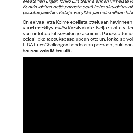
Mestarien Liigan lohko B:n tilanne ennen viimeistä k
Kunkin lohkon neljä parasta sekä koko alkulohkovaih
pudotuspeleihin. Kataja voi yltää parhaimmillaan loh
On selvää, että Kolme edellistä otteluaan hävinneen
suuri merkitys myös Karsiyakalle. Neljä vuotta sitten
varmistettua lohkovoiton jo aiemmin. Panoksettomuu
pelasi joka tapauksessa upean ottelun, jonka se voitt
FIBA EuroChallengen kahdeksan parhaan joukkoon 
kansainvälisillä kentillä.