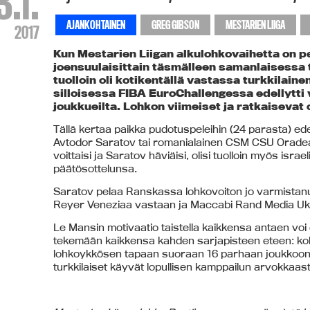
3.1.
AJANKOHTAINEN
GREG GIBSON
MESTARIEN LIIGA
2017
Kun Mestarien Liigan alkulohkovaihetta on pe
joensuulaisittain täsmälleen samanlaisessa t
tuolloin oli kotikentällä vastassa turkkilain
silloisessa FIBA EuroChallengessa edellytti 
joukkueilta. Lohkon viimeiset ja ratkaisevat o
Tällä kertaa paikka pudotuspeleihin (24 parasta) edel
Avtodor Saratov tai romanialainen CSM CSU Oradea 
voittaisi ja Saratov häviäisi, olisi tuolloin myös is
päätösottelunsa.
Saratov pelaa Ranskassa lohkovoiton jo varmistan
Reyer Veneziaa vastaan ja Maccabi Rand Media Uk
Le Mansin motivaatio taistella kaikkensa antaen voi 
tekemään kaikkensa kahden sarjapisteen eteen: ko
lohkoykkösen tapaan suoraan 16 parhaan joukkoon ja 
turkkilaiset käyvät lopullisen kamppailun arvokkaas