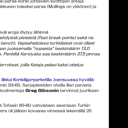
si paras koriin johtavien syöttöjen antaja
oukkueen toiseksi paras (Mullings on ykkönen) ja
äviä eroja löytyy lähinnä
hdyistä pisteistä (Fast break points) sekä ns.
 bench). Vapaaheitoissa turkkilaiset ovat olleet
taan juoksemalla ”nopeista” keskimäärin 13,0
n. Penkiltä Karsiyaka saa keskimäärin 37,5 pinnaa
okset, joilla Kataja pelasi kaksi ottelua
 liikkui Korisliiga-parketilla Joensuussa hyvällä
min 93-66. Sarjapisteiden ohella illan parasta
päävalmentaja
Greg Gibsonin
tarvinnut juurikaan
llä Tofasin 86-80 vahvistaen asemiaan Turkin
s oli jälleen kovassa vireessä iskemällä 26