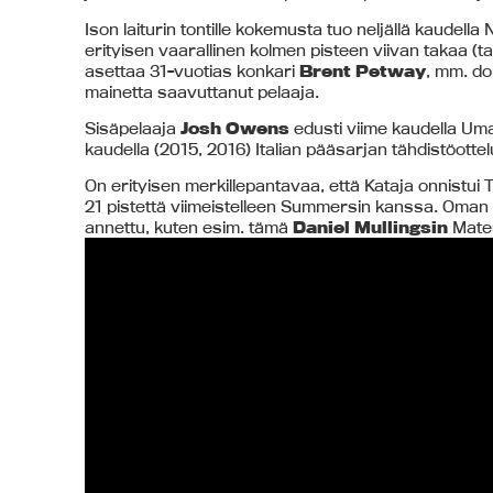
Ison laiturin tontille kokemusta tuo neljällä kaudell
erityisen vaarallinen kolmen pisteen viivan takaa 
asettaa 31-vuotias konkari
Brent Petway
, mm. do
mainetta saavuttanut pelaaja.
Sisäpelaaja
Josh Owens
edusti viime kaudella Uma
kaudella (2015, 2016) Italian pääsarjan tähdistöotte
On erityisen merkillepantavaa, että Kataja onnistui T
21 pistettä viimeistelleen Summersin kanssa. Oman ko
annettu, kuten esim. tämä
Daniel Mullingsin
Mateu