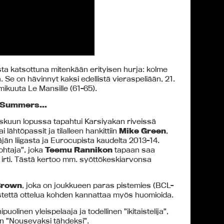
ta katsottuna mitenkään erityisen hurja: kolme
. Se on hävinnyt kaksi edellistä vieraspeliään, 21.
mikuuta Le Mansille (61-65).
ut Summers…
skuun lopussa tapahtui Karsiyakan riveissä
i lähtöpassit ja tilalleen hankittiin
Mike Green
,
än liigasta ja Eurocupista kaudelta 2013-14.
ohtaja”, joka
Teemu Rannikon
tapaan saa
t irti. Tästä kertoo mm. syöttökeskiarvonsa
Brown
, joka on joukkueen paras pistemies (BCL-
stettä ottelua kohden kannattaa myös huomioida.
uolinen yleispelaaja ja todellinen ”ikitaistelija”,
an ”Nousevaksi tähdeksi”.