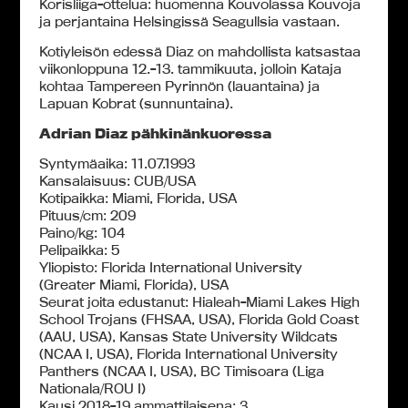
Korisliiga-ottelua: huomenna Kouvolassa Kouvoja
ja perjantaina Helsingissä Seagullsia vastaan.
Kotiyleisön edessä Diaz on mahdollista katsastaa
viikonloppuna 12.-13. tammikuuta, jolloin Kataja
kohtaa Tampereen Pyrinnön (lauantaina) ja
Lapuan Kobrat (sunnuntaina).
Adrian Diaz pähkinänkuoressa
Syntymäaika: 11.07.1993
Kansalaisuus: CUB/USA
Kotipaikka: Miami, Florida, USA
Pituus/cm: 209
Paino/kg: 104
Pelipaikka: 5
Yliopisto: Florida International University
(Greater Miami, Florida), USA
Seurat joita edustanut: Hialeah-Miami Lakes High
School Trojans (FHSAA, USA), Florida Gold Coast
(AAU, USA), Kansas State University Wildcats
(NCAA I, USA), Florida International University
Panthers (NCAA I, USA), BC Timisoara (Liga
Nationala/ROU I)
Kausi 2018-19 ammattilaisena: 3.