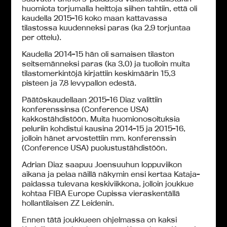
huomiota torjumalla heittoja siihen tahtiin, että oli
kaudella 2015-16 koko maan kattavassa
tilastossa kuudenneksi paras (ka 2,9 torjuntaa
per ottelu).
Kaudella 2014-15 hän oli samaisen tilaston
seitsemänneksi paras (ka 3,0) ja tuolloin muita
tilastomerkintöjä kirjattiin keskimäärin 15,3
pisteen ja 7,8 levypallon edestä.
Päätöskaudellaan 2015-16 Diaz valittiin
konferenssinsa (Conference USA)
kakkostähdistöön. Muita huomionosoituksia
peluriin kohdistui kausina 2014-15 ja 2015-16,
jolloin hänet arvostettiin mm. konferenssin
(Conference USA) puolustustähdistöön.
Adrian Diaz saapuu Joensuuhun loppuviikon
aikana ja pelaa näillä näkymin ensi kertaa Kataja-
paidassa tulevana keskiviikkona, jolloin joukkue
kohtaa FIBA Europe Cupissa vieraskentällä
hollantilaisen ZZ Leidenin.
Ennen tätä joukkueen ohjelmassa on kaksi