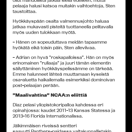
ollut mahdollista jatkaa siellä edelleen, mutta
pelaaja halusi katsoa muitakin vaihtoehtoja, Sten
taustoittaa.
Hyökkäyspään osalta valmennusjohto haluaa
jatkaa mukavasti pisteitä tuottaneella pelitavalla
myös uuden tulokkaan myötä.
– Hänen on sopeuduttava meidän tapaamme
hyökätä eikä toisin päin, Sten alleviivaa.
– Adrian on hyvä ”roskapalloissa”. Hän on myös
erinomainen ”rullaaja” ja juuri tämän elementin
säilyttäminen hyökkäyspelissämme on tärkeää.
Emme halunneet lähteä muuttamaan kyseistä
osa-aluetta haikailemalla esimerkiksi dominoivan
post-pelaajan perään.
”Maalivahtina” NCAA:n eliittiä
Diaz pelasi yliopistokoripalloa kahdessa eri
opinahjossa: kaudet 2011-13 Kansas Statessa ja
2013-16 Florida Internationalissa.
Jälkimmäisen riveissä sentteri
saavutti Panthers-paidassa valtakunnallistakin