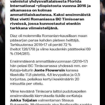
valmistui yhdysvaltalaisesta Florida
International -yliopistosta vuonna 2016 ja
alkamassa on kolmas
ammattilaiskautensa. Kaksi ensimmäistä
Diaz vietti Romaniassa BC Timisoaran
riveissä, jossa kunnostautui etenkin
tarkkana viimeistelijänä.
Diaz oli molemmilla Romanian-kausillaan maan
pääsarjan paras kahden pisteen heittäjä.
Tarkkuutensa 2016-17 oli peräti 72 %
(heitot 128/179) ja viime kaudenkin päätteeksi 69
% (194/281).
Ensimmäisenä ammattilaisvuonnaan (2016-17)
hän pelasi BC Timisoarassa yhdessä mm. ex-
Kataja-laiturin
Jonte Flowersin
kanssa
tilastoilla 11,8 pistettä, 4,8 levypalloa ja 0,5
torjuntaa, peliaikaa kertyi keskimäärin 20
minuuttia per ottelu.
Viime keväänä Timisoara laittoi pudotuspelien
ensimmäisellä kierroksella tiukille ex-Kataja
Jukka Toijalan
valmentaman Steaua
Bukarestin. Myöhemmin aina liigafinaaliin saakka