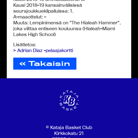
Kausi 2018-19 kansainvälisissä
seurajoukkuekilpailuissa: 1.
A-maaottelut: –
Muuta: Lempinimensä on ”The Hialeah Hammer”,
joka viittaa entiseen kouluunsa (Hialeah-Miami
Lakes High School)
Lisätietoa:
> Adrian Diaz -pelaajakortti
« Takaisin
© Kataja Basket Club
Kirkkokatu 21