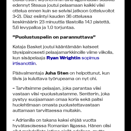
edennyt Steaua joutui pelaamaan kaikki viisi
ottelua ennen kuin se selvisi jatkoon (otteluvoitot
3-2). Diaz esiintyi kauden 36 ottelussa
keskimäärin 23 minuuttia tilastoilla 14,1 pistettä,
5,6 levypalloa ja 1,0 torjuntaa.
”Puolustuspelin on parannuttava”
Kataja Basket joutui kääntämään katseet
täysipainosesti pelaajamarkkinoille viime viikolla,
kun sisäpelaaja
Ryan Wrightin
sopimus
irtisanottiin
.
Päävalmentaja
Juha Sten
on helpottunut, kun
tiivis ja kuluttava työrupeama on nyt ohi.
– Tarvitsimme pelaajan, joka parantaa viisi
vastaan viisi -puolustustamme. Sentterin, joka
pystyy suojaamaan omaa koria sekä paitsi
huolehtimaan omasta puolustettavastaan
auttamaan tarvittaessa muitakin.
– Adrianilla on takana kaksi ehjää vuotta
hyvätasoisessa Romanian liigassa. Hänen olisi