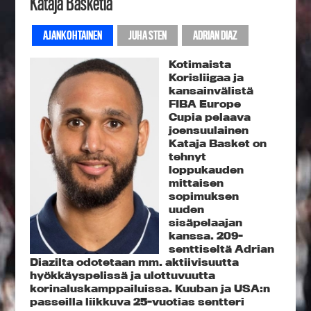
Kataja Basketia
AJANKOHTAINEN
JUHA STEN
ADRIAN DIAZ
Kotimaista
Korisliigaa ja
kansainvälistä
FIBA Europe
Cupia pelaava
joensuulainen
Kataja Basket on
tehnyt
loppukauden
mittaisen
sopimuksen
uuden
sisäpelaajan
kanssa. 209-
senttiseltä Adrian
Diazilta odotetaan mm. aktiivisuutta
hyökkäyspelissä ja ulottuvuutta
korinaluskamppailuissa. Kuuban ja USA:n
passeilla liikkuva 25-vuotias sentteri