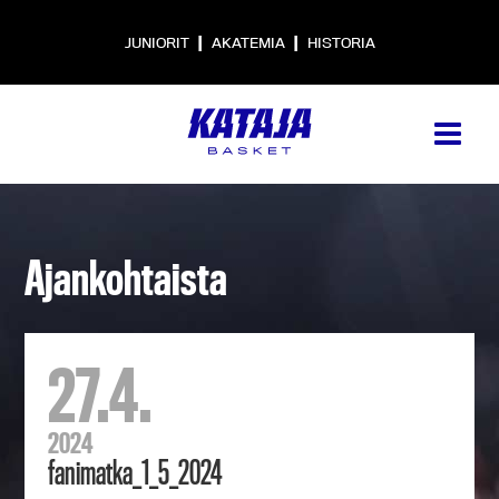
|
|
JUNIORIT
AKATEMIA
HISTORIA
Ajankohtaista
27.4.
2024
fanimatka_1_5_2024