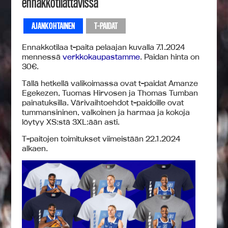
ennakkotilattavissa
AJANKOHTAINEN
T-PAIDAT
Ennakkotilaa t-paita pelaajan kuvalla 7.1.2024
mennessä
verkkokaupastamme
. Paidan hinta on
30€.
Tällä hetkellä valikoimassa ovat t-paidat Amanze
Egekezen, Tuomas Hirvosen ja Thomas Tumban
painatuksilla. Värivaihtoehdot t-paidoille ovat
tummansininen, valkoinen ja harmaa ja kokoja
löytyy XS:stä 3XL:ään asti.
T-paitojen toimitukset viimeistään 22.1.2024
alkaen.