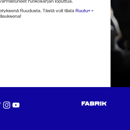
varmistuneet runkosarjan loputtua.
etyksenä Ruudusta. Tästä voit tilata
Ruutu+ -
ilauksena!