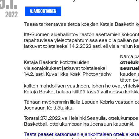
5.1.
AJANKOHTAINEN
2022
Tässä tarkentavaa tietoa koskien Kataja Basketin kot
Itä-Suomen aluehallintoviraston asettamien kokoont
tapahtuvissa yleisötapahtumissa saa olla paikan pä
jatkuvat toistaiseksi 14.2.2022 asti, eli vielä reilun 
Nämä pa
Kataja Basketin kotiotteluiden
ottelu
yleisörajoitukset jatkuvat toistaiseksi
seuruei
14.2. asti. Kuva Ilkka Koski Photography
kauden a
täten p
kaiken mahdollisen vastineen, johon he ovat yhteiskun
Kataja Basket haluaa kiittää tässä vaiheessa kaikkia 
Tänään myöhemmin illalla Lapuan Kobria vastaan pe
Joensuun Keittiötukku.
Torstai 27.1.2022 vs Helsinki Seagulls, ottelukumppa
Basketball, ottelukumppanina Joensuun kaupunki.
Tästä pääset katsomaan ajankohtaisen otteluaikat