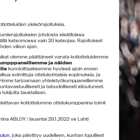
iotteluiden yleisörajoituksia.
umisrajoituksien johdosta sisätiloissa
ällä katsomossa vain 20 katsojaa. Rajoitukset
kahden viikon ajan.
ikat olemme päättäneet varata kotiotteluidemme
kumpppaneillemme ja näiden
lle
kunnioittaaksemme hyvissä ajoin ennen
lkua solmittuja ottelukohtaisia sopimuksia, ja
yrimme tarjoamaan yhteistyökumppaneillemme
tavastuullisesti ja taloudellisesti sitoutuneet.
tukijoita taustallaan.
lattavan kotiottelumme ottelukumppanina toimii
nina ABLOY / lauantai 29.1.2022 vs Lahti
aulun
, joka päivittyy uudelleen, kunhan lopulliset