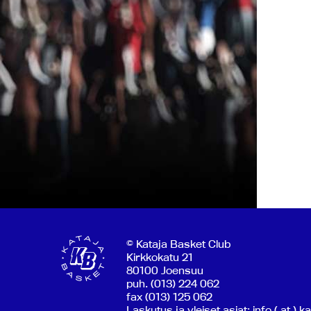
© Kataja Basket Club
Kirkkokatu 21
80100 Joensuu
puh. (013) 224 062
fax (013) 125 062
Laskutus ja yleiset asiat: info ( at ) k