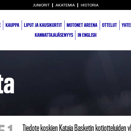
|
|
JUNIORIT
AKATEMIA
HISTORIA
E
KAUPPA
LIPUT JA KAUSIKORTIT
MOTONET AREENA
OTTELUT
YHTE
KANNATTAJAJÄSENYYS
IN ENGLISH
ta
Tiedote koskien Kataja Basketin kotiotteluiden yl