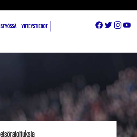
ISTYÖSSÄ
YHTEYSTIEDOT
eisörajoituksia