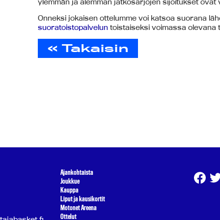
ylemmän ja alemman jatkosarjojen sijoitukset ovat 
Onneksi jokaisen ottelumme voi katsoa suorana läh
suoratoistopalvelun
toistaiseksi voimassa olevana t
« Takaisin
Ajankohtaista
Joukkue
Kauppa
Liput ja kausikortit
Motonet Areena
Ottelut
atajabasket.fi