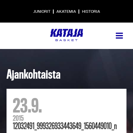
|
|
JUNIORIT
AKATEMIA
HISTORIA
Ajankohtaista
23.9.
2015
12032491_999326933443649_1560449010_n