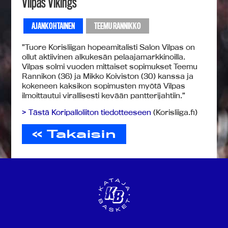
Vilpas Vikings
AJANKOHTAINEN
TEEMU RANNIKKO
”Tuore Korisliigan hopeamitalisti Salon Vilpas on
ollut aktiivinen alkukesän pelaajamarkkinoilla.
Vilpas solmi vuoden mittaiset sopimukset Teemu
Rannikon (36) ja Mikko Koiviston (30) kanssa ja
kokeneen kaksikon sopimusten myötä Vilpas
ilmoittautui virallisesti kevään pantterijahtiin.”
> Tästä Koripalloliiton tiedotteeseen
(Korisliiga.fi)
« Takaisin