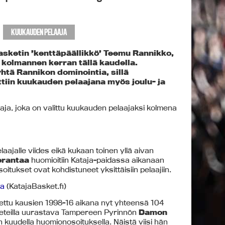
KUUKAUDEN PELAAJA
Basketin ’kenttäpäällikkö’ Teemu Rannikko,
o kolmannen kerran tällä kaudella.
yhtä Rannikon dominointia, sillä
ttiin kuukauden pelaajana myös joulu- ja
aja, joka on valittu kuukauden pelaajaksi kolmena
laajalle viides eikä kukaan toinen yllä aivan
orantaa
huomioitiin Kataja-paidassa aikanaan
itukset ovat kohdistuneet yksittäisiin pelaajiin.
ta
(KatajaBasket.fi)
aettu kausien 1998-16 aikana nyt yhteensä 104
rketeilla uurastava Tampereen Pyrinnön
Damon
 kuudella huomionosoituksella. Näistä viisi hän