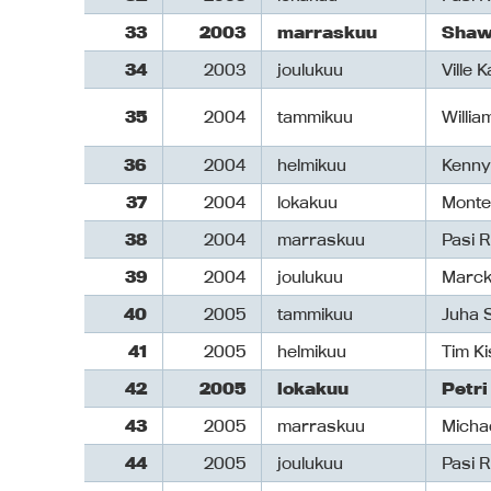
33
2003
marraskuu
Shaw
34
2003
joulukuu
Ville 
35
2004
tammikuu
Willi
36
2004
helmikuu
Kenny
37
2004
lokakuu
Monte
38
2004
marraskuu
Pasi R
39
2004
joulukuu
Marck
40
2005
tammikuu
Juha 
41
2005
helmikuu
Tim K
42
2005
lokakuu
Petri
43
2005
marraskuu
Micha
44
2005
joulukuu
Pasi R