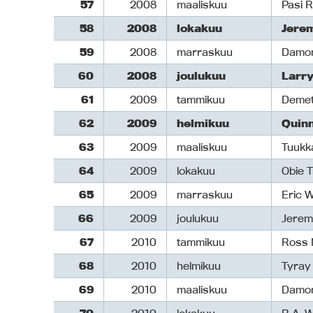
57
2008
maaliskuu
Pasi R
58
2008
lokakuu
Jere
59
2008
marraskuu
Damon
60
2008
joulukuu
Larry
61
2009
tammikuu
Demet
62
2009
helmikuu
Quin
63
2009
maaliskuu
Tuukka
64
2009
lokakuu
Obie T
65
2009
marraskuu
Eric 
66
2009
joulukuu
Jerem
67
2010
tammikuu
Ross 
68
2010
helmikuu
Tyray
69
2010
maaliskuu
Damon