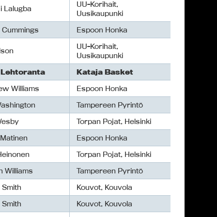
UU-Korihait,
i Lalugba
Uusikaupunki
 Cummings
Espoon Honka
UU-Korihait,
lson
Uusikaupunki
 Lehtoranta
Kataja Basket
ew Williams
Espoon Honka
Washington
Tampereen Pyrintö
Wesby
Torpan Pojat, Helsinki
 Matinen
Espoon Honka
Heinonen
Torpan Pojat, Helsinki
 Williams
Tampereen Pyrintö
 Smith
Kouvot, Kouvola
 Smith
Kouvot, Kouvola