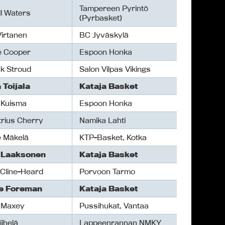
Tampereen Pyrintö
ll Waters
(Pyrbasket)
Virtanen
BC Jyväskylä
e Cooper
Espoon Honka
ck Stroud
Salon Vilpas Vikings
 Toijala
Kataja Basket
i Kuisma
Espoon Honka
rius Cherry
Namika Lahti
 Mäkelä
KTP-Basket, Kotka
 Laaksonen
Kataja Basket
 Cline-Heard
Porvoon Tarmo
e Foreman
Kataja Basket
 Maxey
Pussihukat, Vantaa
iihelä
Lappeenrannan NMKY