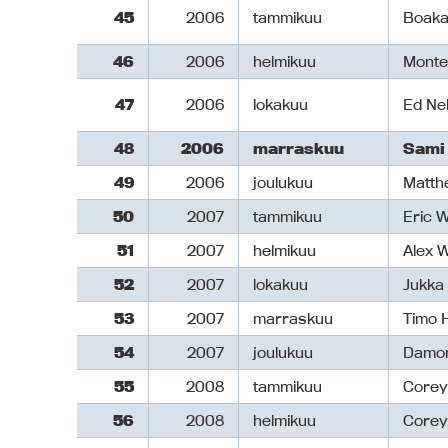
45
2006
tammikuu
Boaka
46
2006
helmikuu
Monte
47
2006
lokakuu
Ed Ne
48
2006
marraskuu
Sami
49
2006
joulukuu
Matth
50
2007
tammikuu
Eric 
51
2007
helmikuu
Alex 
52
2007
lokakuu
Jukka
53
2007
marraskuu
Timo 
54
2007
joulukuu
Damon
55
2008
tammikuu
Corey
56
2008
helmikuu
Corey