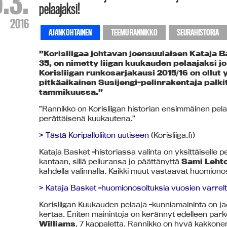
5.3.
pelaajaksi!
2016
AJANKOHTAINEN
TEEMU RANNIKKO
SEURAHISTORIA
”Korisliigaa johtavan joensuulaisen Kataja 
35, on nimetty liigan kuukauden pelaajaksi j
Korisliigan runkosarjakausi 2015/16 on ollut 
pitkäaikainen Susijengi-pelinrakentaja palki
tammikuussa.”
”Rannikko on Korisliigan historian ensimmäinen pela
perättäisenä kuukautena.”
> Tästä Koripalloliiton uutiseen
(Korisliiga.fi)
Kataja Basket -historiassa valinta on yksittäiselle pe
kantaan, sillä peliuransa jo päättänyttä
Sami Leht
kahdella valinnalla. Kaikki muut vastaavat huomionoso
> Kataja Basket -huomionosoituksia vuosien varrel
Korisliigan Kuukauden pelaaja -kunniamaininta on j
kertaa. Eniten mainintoja on kerännyt edelleen pa
Williams
, 7 kappaletta. Rannikko on hyvä kakkonen