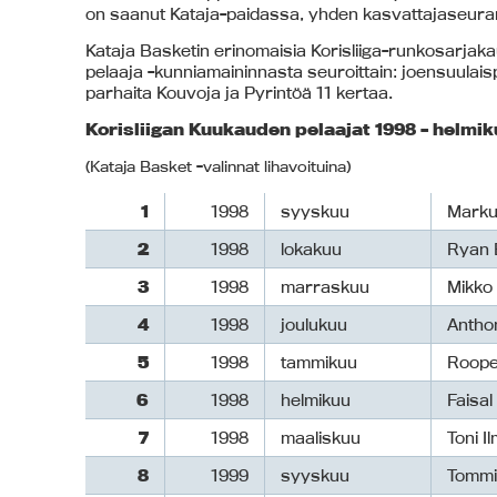
on saanut Kataja-paidassa, yhden kasvattajaseuran
Kataja Basketin erinomaisia Korisliiga-runkosarja
pelaaja -kunniamaininnasta seuroittain: joensuulais
parhaita Kouvoja ja Pyrintöä 11 kertaa.
Korisliigan Kuukauden pelaajat 1998 – helmi
(Kataja Basket -valinnat lihavoituina)
1
1998
syyskuu
Marku
2
1998
lokakuu
Ryan 
3
1998
marraskuu
Mikko
4
1998
joulukuu
Anthon
5
1998
tammikuu
Roope
6
1998
helmikuu
Faisa
7
1998
maaliskuu
Toni I
8
1999
syyskuu
Tommi