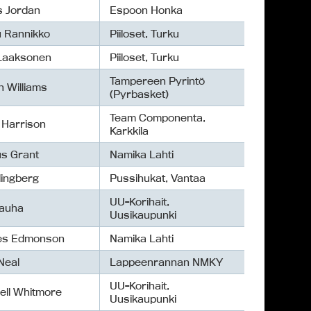
s Jordan
Espoon Honka
 Rannikko
Piiloset, Turku
Laaksonen
Piiloset, Turku
Tampereen Pyrintö
 Williams
(Pyrbasket)
Team Componenta,
 Harrison
Karkkila
s Grant
Namika Lahti
lingberg
Pussihukat, Vantaa
UU-Korihait,
Kauha
Uusikaupunki
es Edmonson
Namika Lahti
Neal
Lappeenrannan NMKY
UU-Korihait,
ell Whitmore
Uusikaupunki