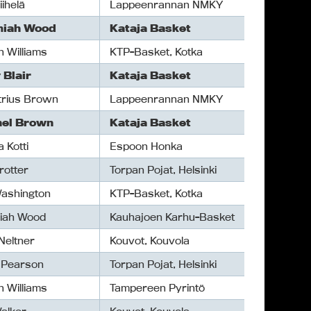
iihelä
Lappeenrannan NMKY
miah Wood
Kataja Basket
 Williams
KTP-Basket, Kotka
 Blair
Kataja Basket
rius Brown
Lappeenrannan NMKY
nel Brown
Kataja Basket
 Kotti
Espoon Honka
rotter
Torpan Pojat, Helsinki
Washington
KTP-Basket, Kotka
iah Wood
Kauhajoen Karhu-Basket
Neltner
Kouvot, Kouvola
 Pearson
Torpan Pojat, Helsinki
 Williams
Tampereen Pyrintö