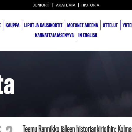
|
|
JUNIORIT
AKATEMIA
HISTORIA
E
KAUPPA
LIPUT JA KAUSIKORTIT
MOTONET AREENA
OTTELUT
YHTE
KANNATTAJAJÄSENYYS
IN ENGLISH
ta
Teemu Rannikko jälleen historiankirjoihin: Kolm