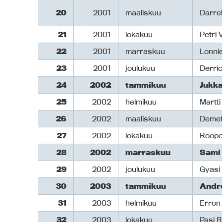
20
2001
maaliskuu
Darre
21
2001
lokakuu
Petri 
22
2001
marraskuu
Lonni
23
2001
joulukuu
Derri
24
2002
tammikuu
Jukka
25
2002
helmikuu
Martt
26
2002
maaliskuu
Demet
27
2002
lokakuu
Roope
28
2002
marraskuu
Sami
29
2002
joulukuu
Gyasi
30
2003
tammikuu
Andr
31
2003
helmikuu
Erron
32
2003
lokakuu
Pasi R