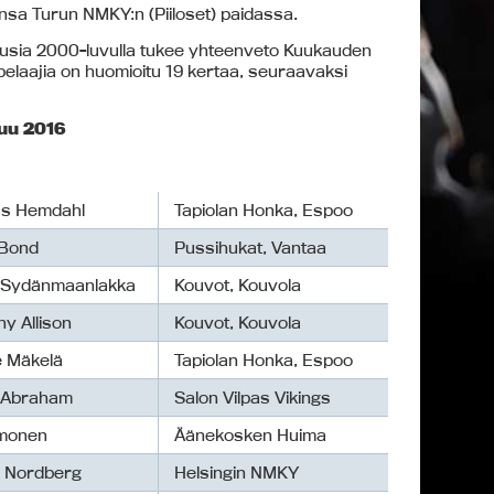
sa Turun NMKY:n (Piiloset) paidassa.
kausia 2000-luvulla tukee yhteenveto Kuukauden
pelaajia on huomioitu 19 kertaa, seuraavaksi
kuu 2016
s Hemdahl
Tapiolan Honka, Espoo
Bond
Pussihukat, Vantaa
 Sydänmaanlakka
Kouvot, Kouvola
y Allison
Kouvot, Kouvola
 Mäkelä
Tapiolan Honka, Espoo
l Abraham
Salon Vilpas Vikings
lmonen
Äänekosken Huima
 Nordberg
Helsingin NMKY