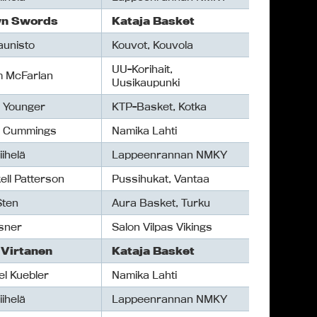
n Swords
Kataja Basket
Kaunisto
Kouvot, Kouvola
UU-Korihait,
am McFarlan
Uusikaupunki
 Younger
KTP-Basket, Kotka
 Cummings
Namika Lahti
iihelä
Lappeenrannan NMKY
ell Patterson
Pussihukat, Vantaa
Sten
Aura Basket, Turku
isner
Salon Vilpas Vikings
 Virtanen
Kataja Basket
el Kuebler
Namika Lahti
iihelä
Lappeenrannan NMKY