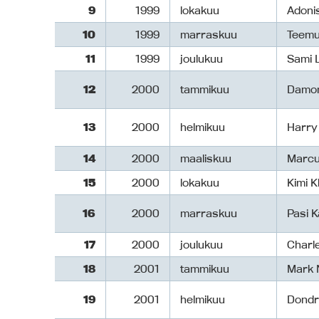
9
1999
lokakuu
Adoni
10
1999
marraskuu
Teemu
11
1999
joulukuu
Sami 
12
2000
tammikuu
Damon
13
2000
helmikuu
Harry
14
2000
maaliskuu
Marcu
15
2000
lokakuu
Kimi K
16
2000
marraskuu
Pasi 
17
2000
joulukuu
Charl
18
2001
tammikuu
Mark 
19
2001
helmikuu
Dondr