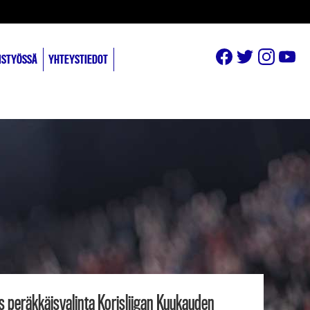
ISTYÖSSÄ
YHTEYSTIEDOT
as peräkkäisvalinta Korisliigan Kuukauden