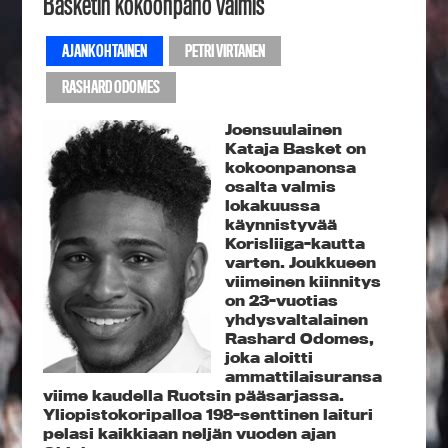
Basketin kokoonpano valmis
AJANKOHTAINEN
PETRI VIRTANEN
RASHARD ODOMES
Joensuulainen
Kataja Basket on
kokoonpanonsa
osalta valmis
lokakuussa
käynnistyvää
Korisliiga-kautta
varten. Joukkueen
viimeinen kiinnitys
on 23-vuotias
yhdysvaltalainen
Rashard Odomes,
joka aloitti
ammattilaisuransa
viime kaudella Ruotsin pääsarjassa.
Yliopistokoripalloa 198-senttinen laituri
pelasi kaikkiaan neljän vuoden ajan