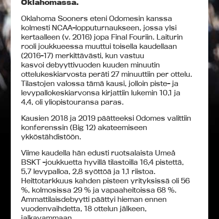
Oklahomassa.
Oklahoma Sooners eteni Odomesin kanssa
kolmesti NCAA-lopputurnaukseen, jossa ylsi
kertaalleen (v. 2016) jopa Final Fouriin. Laiturin
rooli joukkueessa muuttui toisella kaudellaan
(2016-17) merkittävästi, kun vastuu
kasvoi debyyttivuoden kuuden minuutin
ottelukeskiarvosta peräti 27 minuuttiin per ottelu.
Tilastojen valossa tämä kausi, jolloin piste- ja
levypallokeskiarvonsa kirjattiin lukemin 10,1 ja
4,4, oli yliopistouransa paras.
Kausien 2018 ja 2019 päätteeksi Odomes valittiin
konferenssin (Big 12) akateemiseen
ykköstähdistöön.
Viime kaudella hän edusti ruotsalaista Umeå
BSKT -joukkuetta hyvillä tilastoilla 16,4 pistettä,
5,7 levypalloa, 2,8 syöttöä ja 1,1 riistoa.
Heittotarkkuus kahden pisteen yrityksissä oli 56
%, kolmosissa 29 % ja vapaaheitoissa 68 %.
Ammattilaisdebyytti päättyi hieman ennen
vuodenvaihdetta, 18 ottelun jälkeen,
jalkavammaan.