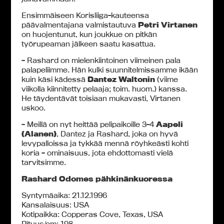
Ensimmäiseen Korisliiga-kauteensa
päävalmentajana valmistautuva
Petri Virtanen
on huojentunut, kun joukkue on pitkän
työrupeaman jälkeen saatu kasattua.
– Rashard on mielenkiintoinen viimeinen pala
palapeliimme. Hän kulki suunnitelmissamme ikään
kuin käsi kädessä
Dantez Waltonin
(viime
viikolla kiinnitetty pelaaja; toim. huom.) kanssa.
He täydentävät toisiaan mukavasti, Virtanen
uskoo.
– Meillä on nyt heittää pelipaikoille 3-4
Aapeli
(Alanen)
, Dantez ja Rashard, joka on hyvä
levypalloissa ja tykkää mennä röyhkeästi kohti
koria – ominaisuus, jota ehdottomasti vielä
tarvitsimme.
Rashard Odomes pähkinänkuoressa
Syntymäaika: 21.12.1996
Kansalaisuus: USA
Kotipaikka: Copperas Cove, Texas, USA
Pituus/cm: 198