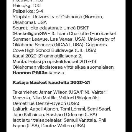
Paino/kg: 100
Pelipaikka: 3-4
Yliopisto: University of Oklahoma (Norman,
Oklahoma), USA
Seurat, joita edustanut: Umeå BSKT
(Basketligan/SWE I), Team Charlotte (Eurobasket
Summer League, Las Vegas, USA), University of
Oklahoma Sooners (NCAA I, USA), Copperas
Cove High School Bulldawgs (UIL, USA)
Kausi 2020-21 ammattilaisena: 2.
Muuta: Pelasi ja opiskeli kaudet 2017-19
Oklahoman yliopistossa yhtä aikaa suomalaisen
Hannes Pöllän
kanssa.
Kataja Basket kaudella 2020-21
Takamiehet: Jamar Wilson (USA/FIN), Valtteri
Mervola, Niko Mattila, Valtteri Pihlajamäki,
Demetrius Denzel-Dyson (USA)
Laiturit: Aapeli Alanen, Tomi Lommi, Semi Saari,
Juho Kaltiainen, Rashard Odomes (USA)
Isot laiturit/sisäpelaajat: Samuli Vanttaja, Phil
Fayne (USA), Dantez Walton (USA)