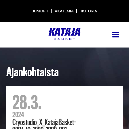
|
|
JUNIORIT
AKATEMIA
HISTORIA
Ajankohtaista
28.3.
2024
Cryostudio_X_KatajaBasket-