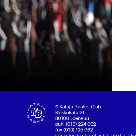
© Kataja Basket Club
Kirkkokatu 21
80100 Joensuu
puh. (013) 224 062
fax (013) 125 062
Laskutus ja yleiset asiat: info ( at ) k