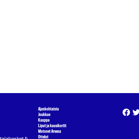
Ajankohtaista
Joukkue
Kauppa
Liput ja kausikortit
Motonet Areena
Ottelut
atajabasket.fi