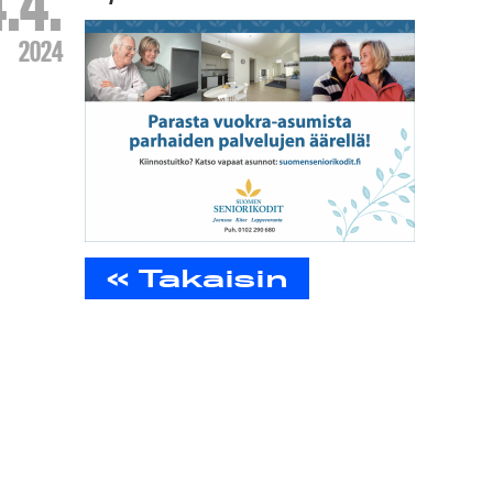
.4.
2024
« Takaisin