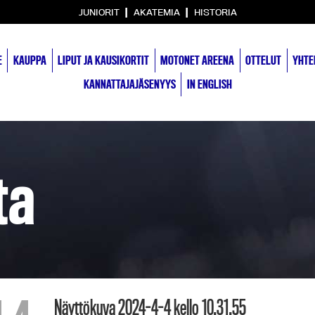
|
|
JUNIORIT
AKATEMIA
HISTORIA
E
KAUPPA
LIPUT JA KAUSIKORTIT
MOTONET AREENA
OTTELUT
YHTE
KANNATTAJAJÄSENYYS
IN ENGLISH
ta
Näyttökuva 2024-4-4 kello 10.31.55