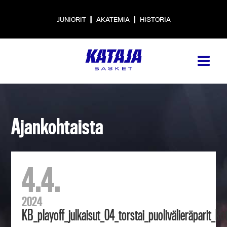
|
|
JUNIORIT
AKATEMIA
HISTORIA
Ajankohtaista
4.4.
2024
KB_playoff_julkaisut_04_torstai_puolivälieräparit_koti