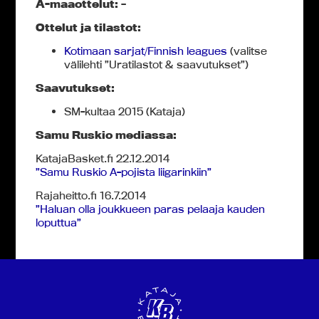
A-maaottelut:
–
Ottelut ja tilastot:
Kotimaan sarjat/Finnish leagues
(valitse
välilehti ”Uratilastot & saavutukset”)
Saavutukset:
SM-kultaa 2015 (Kataja)
Samu Ruskio mediassa:
KatajaBasket.fi 22.12.2014
”Samu Ruskio A-pojista liigarinkiin”
Rajaheitto.fi 16.7.2014
”Haluan olla joukkueen paras pelaaja kauden
loputtua”