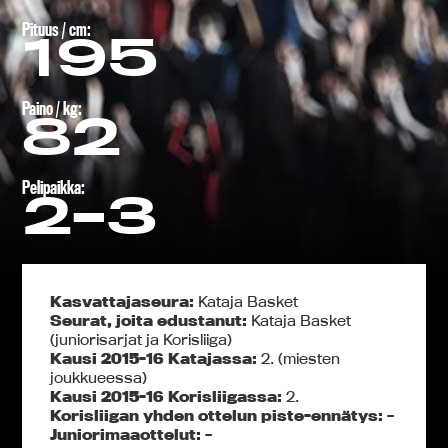
Pituus / cm:
195
Paino / kg:
82
Pelipaikka:
2-3
Kasvattajaseura:
Kataja Basket
Seurat, joita edustanut:
Kataja Basket
(juniorisarjat ja Korisliiga)
Kausi 2015-16 Katajassa:
2. (miesten
joukkueessa)
Kausi 2015-16 Korisliigassa:
2.
Korisliigan yhden ottelun piste-ennätys:
–
Juniorimaaottelut:
–