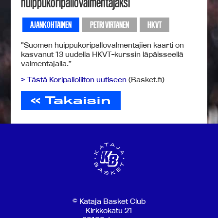
huippukoripallovalmentajaksi
AJANKOHTAINEN
PETRI VIRTANEN
HKVT
”Suomen huippukoripallovalmentajien kaarti on
kasvanut 13 uudella HKVT-kurssin läpäisseellä
valmentajalla.”
> Tästä Koripalloliiton uutiseen
(Basket.fi)
« Takaisin
© Kataja Basket Club
Kirkkokatu 21