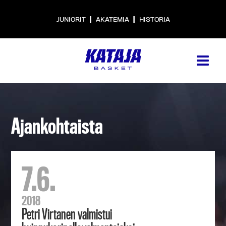
|
|
JUNIORIT
AKATEMIA
HISTORIA
Ajankohtaista
7.6.
2018
Petri Virtanen valmistui