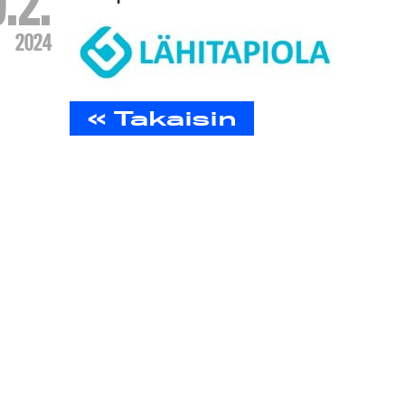
.2.
2024
« Takaisin