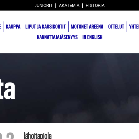
|
|
JUNIORIT
AKATEMIA
HISTORIA
E
KAUPPA
LIPUT JA KAUSIKORTIT
MOTONET AREENA
OTTELUT
YHTE
KANNATTAJAJÄSENYYS
IN ENGLISH
ta
lähoitapiola