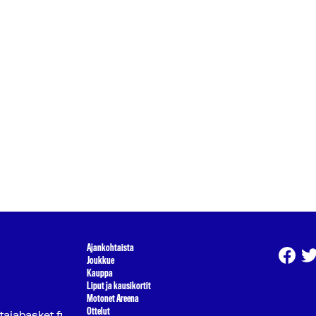
Ajankohtaista
Joukkue
Kauppa
Liput ja kausikortit
Motonet Areena
Ottelut
atajabasket.fi