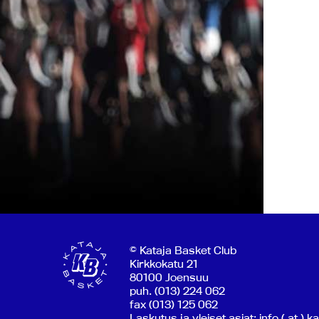
© Kataja Basket Club
Kirkkokatu 21
80100 Joensuu
puh. (013) 224 062
fax (013) 125 062
Laskutus ja yleiset asiat: info ( at ) k