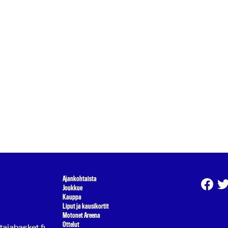
Ajankohtaista
Joukkue
Kauppa
Liput ja kausikortit
Motonet Areena
Ottelut
atajabasket.fi