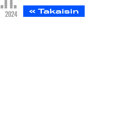
.11.
« Takaisin
2024