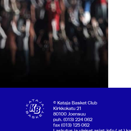
© Kataja Basket Club
Kirkkokatu 21
80100 Joensuu
puh. (013) 224 062
fax (013) 125 062
Laskutus ja yleiset asiat: info ( at ) k