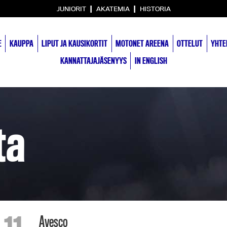
|
|
JUNIORIT
AKATEMIA
HISTORIA
E
KAUPPA
LIPUT JA KAUSIKORTIT
MOTONET AREENA
OTTELUT
YHTE
KANNATTAJAJÄSENYYS
IN ENGLISH
ta
Avesco