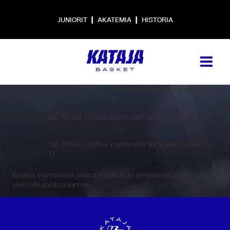
|
|
JUNIORIT
AKATEMIA
HISTORIA
BC Nokia välieriin voitoin 3-
0.
BC Nokia johtaa puolivälieräsarjaa voitoin 2-
0.
BC Nokia johtaa puolivälieräsarjaa voitoin 1-
0.
Kataja varmistaa jatkopaikan kun pelaamatta on vielä
yksi alkulohkokierros.