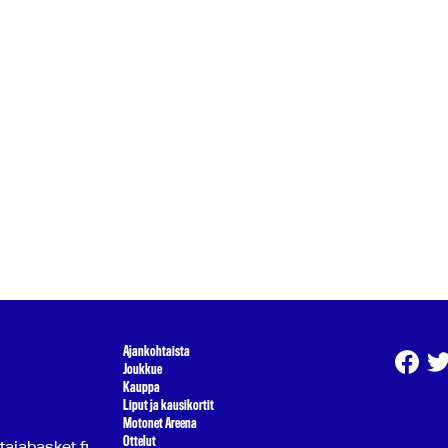
Ajankohtaista
Joukkue
Kauppa
Liput ja kausikortit
Motonet Areena
Ottelut
atajabasket.fi