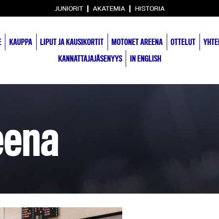
|
|
JUNIORIT
AKATEMIA
HISTORIA
E
KAUPPA
LIPUT JA KAUSIKORTIT
MOTONET AREENA
OTTELUT
YHTE
KANNATTAJAJÄSENYYS
IN ENGLISH
eena