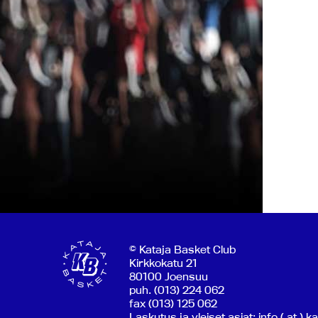
© Kataja Basket Club
Kirkkokatu 21
80100 Joensuu
puh. (013) 224 062
fax (013) 125 062
Laskutus ja yleiset asiat: info ( at ) k