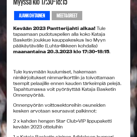
Myyssä klo 17:30-18:15
AJANKOHTAINEN
MEET&GREET
Kevään 2023 Pantterijahti alkaa!
Tule
tapaamaan pudotuspelien alla koko Kataja
Basketin joukkue kauppakeskus Iso Myyn
pääkäytävälle (Luhta-liikkeen kohdalla)
maanantaina 20.3.2023 klo 17:30-18:15
.
Tule kysymään kuulumiset, hakemaan
nimikirjoitukset nimmarikorttiin ja toivottamaan
tsempit pelaajille ennen kauden tärkeimpiä pelejä.
Tapahtumassa voit pyöräyttää Kataja Basketin
Onnenpyörää.
Onnenpyörän voittosektoreihin osuneiden
kesken arvotaan seuraavat palkinnot:
2 x kahden hengen Star Club-VIP lippupaketti
kevään 2023 otteluihin
1 x Kataja Basketin sininen Adidaksen huppari