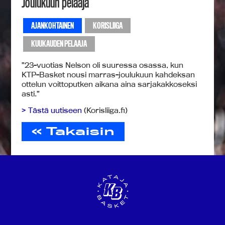
Joulukuun pelaaja
AJANKOHTAINEN
KORISLIIGA
KUUKAUDEN PELAAJA
”23-vuotias Nelson oli suuressa osassa, kun
KTP-Basket nousi marras-joulukuun kahdeksan
ottelun voittoputken aikana aina sarjakakkoseksi
asti.”
> Tästä uutiseen
(Korisliiga.fi)
« Takaisin