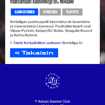
maksamaan kalavelkoja BC Nokialle
AJANKOHTAINEN
KORISLIIGA
PLAYOFFS
Korisliigan pudotuspelit käynnistyvät lauantaina
ja maanantaina (Joensuu). Puolivälieräparit ovat
Vilpas-Pyrintö, Kataja-BC Nokia, Seagulls-Kouvot
ja Karhu-Kobrat.
> Tästä Koripalloliiton uutiseen
(Korisliiga.fi)
« Takaisin
© Kataja Basket Club