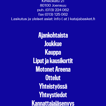
Kirkkokatu 21
80100 Joensuu
puh. (013) 224 062
fax (013) 125 062
Laskutus ja yleiset asiat: info ( at ) katajabasket.fi
Ajankohtaista
Joukkue
Kauppa
Liput ja kausikortit
Motonet Areena
Ottelut
Yhteistyössä
Yhteystiedot
Kannattajajäsenyys