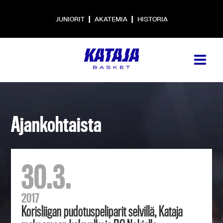
|
|
JUNIORIT
AKATEMIA
HISTORIA
Ajankohtaista
30.3.
2017
Korisliigan pudotuspeliparit selvillä, Kataja