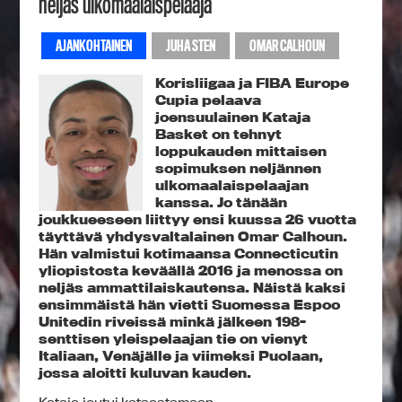
neljäs ulkomaalaispelaaja
AJANKOHTAINEN
JUHA STEN
OMAR CALHOUN
Korisliigaa ja FIBA Europe
Cupia pelaava
joensuulainen Kataja
Basket on tehnyt
loppukauden mittaisen
sopimuksen neljännen
ulkomaalaispelaajan
kanssa. Jo tänään
joukkueeseen liittyy ensi kuussa 26 vuotta
täyttävä yhdysvaltalainen Omar Calhoun.
Hän valmistui kotimaansa Connecticutin
yliopistosta keväällä 2016 ja menossa on
neljäs ammattilaiskautensa. Näistä kaksi
ensimmäistä hän vietti Suomessa Espoo
Unitedin riveissä minkä jälkeen 198-
senttisen yleispelaajan tie on vienyt
Italiaan, Venäjälle ja viimeksi Puolaan,
jossa aloitti kuluvan kauden.