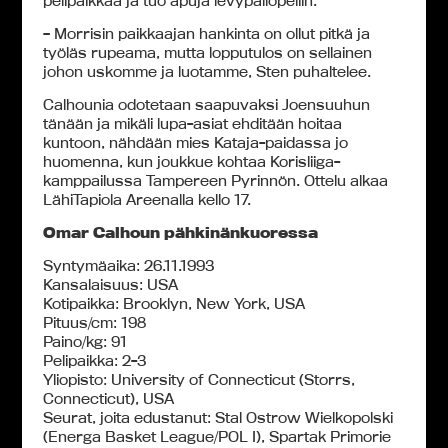
pelipaikkaa ja tuo apuja levypallopeliin.
– Morrisin paikkaajan hankinta on ollut pitkä ja
työläs rupeama, mutta lopputulos on sellainen
johon uskomme ja luotamme, Sten puhaltelee.
Calhounia odotetaan saapuvaksi Joensuuhun
tänään ja mikäli lupa-asiat ehditään hoitaa
kuntoon, nähdään mies Kataja-paidassa jo
huomenna, kun joukkue kohtaa Korisliiga-
kamppailussa Tampereen Pyrinnön. Ottelu alkaa
LähiTapiola Areenalla kello 17.
Omar Calhoun pähkinänkuoressa
Syntymäaika: 26.11.1993
Kansalaisuus: USA
Kotipaikka: Brooklyn, New York, USA
Pituus/cm: 198
Paino/kg: 91
Pelipaikka: 2-3
Yliopisto: University of Connecticut (Storrs,
Connecticut), USA
Seurat, joita edustanut: Stal Ostrow Wielkopolski
(Energa Basket League/POL I), Spartak Primorie