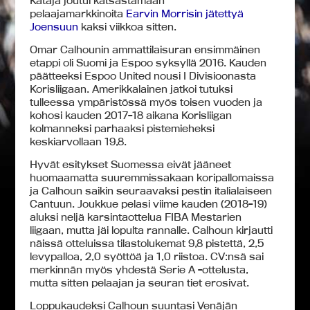
Kataja joutui katsastamaan
pelaajamarkkinoita
Earvin Morrisin jätettyä
Joensuun
kaksi viikkoa sitten.
Omar Calhounin ammattilaisuran ensimmäinen
etappi oli Suomi ja Espoo syksyllä 2016. Kauden
päätteeksi Espoo United nousi I Divisioonasta
Korisliigaan. Amerikkalainen jatkoi tutuksi
tulleessa ympäristössä myös toisen vuoden ja
kohosi kauden 2017-18 aikana Korisliigan
kolmanneksi parhaaksi pistemieheksi
keskiarvollaan 19,8.
Hyvät esitykset Suomessa eivät jääneet
huomaamatta suuremmissakaan koripallomaissa
ja Calhoun saikin seuraavaksi pestin italialaiseen
Cantuun. Joukkue pelasi viime kauden (2018-19)
aluksi neljä karsintaottelua FIBA Mestarien
liigaan, mutta jäi lopulta rannalle. Calhoun kirjautti
näissä otteluissa tilastolukemat 9,8 pistettä, 2,5
levypalloa, 2,0 syöttöä ja 1,0 riistoa. CV:nsä sai
merkinnän myös yhdestä Serie A -ottelusta,
mutta sitten pelaajan ja seuran tiet erosivat.
Loppukaudeksi Calhoun suuntasi Venäjän