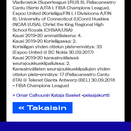
Vladivostok (Superleague I/RUS II), Pallacanestro
Cantu (Serie A/ITA I, FIBA Champions League),
Espoo United (Korisliiga/FIN I, I Divisioona A/FIN
II), University of Connecticut (UConn) Huskies
(NCAA I/USA), Christ the King Regional High
School Royals (CHSAA/USA)
Kausi 2019-20 ammattilaisena: 4.
Kausi 2019-20 Korisliigassa: 2.
Korisliigan yhden ottelun piste-ennätys: 33
(Espoo United @ BC Nokia 30.09.2017)
Kausi 2019-20 kansainvälisissä
seurajoukkuekilpailuissa: 2.
Kansainvälisten seurajoukkuekilpailujen yhden
ottelun piste-ennätys: 17 (Pallacanestro Cantu
(ITA) @ Telenet Giants Antwerp (BEL) 30.09.2018
– FIBA Champions League)
> Omar Calhounin Kataja Basket -pelaajakortti
« Takaisin