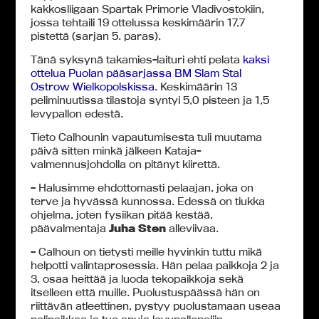
kakkosliigaan Spartak Primorie Vladivostokiin,
jossa tehtaili 19 ottelussa keskimäärin 17,7
pistettä (sarjan 5. paras).
Tänä syksynä takamies-laituri ehti pelata
kaksi
ottelua Puolan pääsarjassa BM Slam Stal
Ostrow Wielkopolskissa
. Keskimäärin 13
peliminuutissa tilastoja syntyi 5,0 pisteen ja 1,5
levypallon edestä.
Tieto Calhounin vapautumisesta tuli muutama
päivä sitten minkä jälkeen Kataja-
valmennusjohdolla on pitänyt kiirettä.
– Halusimme ehdottomasti pelaajan, joka on
terve ja hyvässä kunnossa. Edessä on tiukka
ohjelma, joten fysiikan pitää kestää,
päävalmentaja
Juha Sten
alleviivaa.
– Calhoun on tietysti meille hyvinkin tuttu mikä
helpotti valintaprosessia. Hän pelaa paikkoja 2 ja
3, osaa heittää ja luoda tekopaikkoja sekä
itselleen että muille. Puolustuspäässä hän on
riittävän atleettinen, pystyy puolustamaan useaa