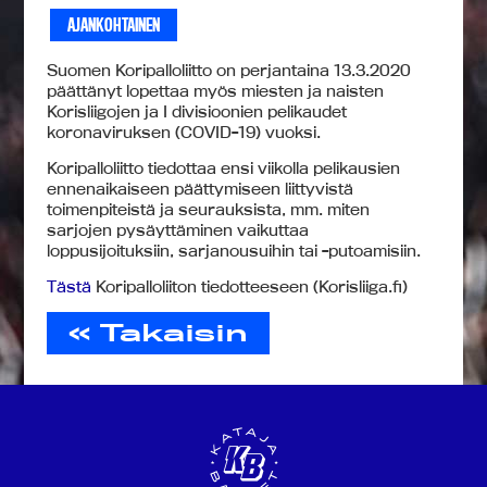
AJANKOHTAINEN
Suomen Koripalloliitto on perjantaina 13.3.2020
päättänyt lopettaa myös miesten ja naisten
Korisliigojen ja I divisioonien pelikaudet
koronaviruksen (COVID-19) vuoksi.
Koripalloliitto tiedottaa ensi viikolla pelikausien
ennenaikaiseen päättymiseen liittyvistä
toimenpiteistä ja seurauksista, mm. miten
sarjojen pysäyttäminen vaikuttaa
loppusijoituksiin, sarjanousuihin tai -putoamisiin.
Tästä
Koripalloliiton tiedotteeseen (Korisliiga.fi)
« Takaisin