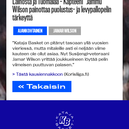
Laihosta ja Tuomalaa – Kapteeni ”Jammu”
Wilson painottaa puolustus- ja levypallopelin
tärkeyttä
AJANKOHTAINEN
JAMAR WILSON
”Kataja Basket on pitänyt tasoaan yllä vuosien
vieriessä, mutta mitaleille asti ei neljään viime
kauteen ole ollut asiaa. Nyt Susijengi-veteraani
Jamar Wilson yrittää joukkueineen löytää pelin
viimeisen puuttuvan palasen.”
> Tästä kausiennakkoon
(Korisliiga.fi)
« Takaisin