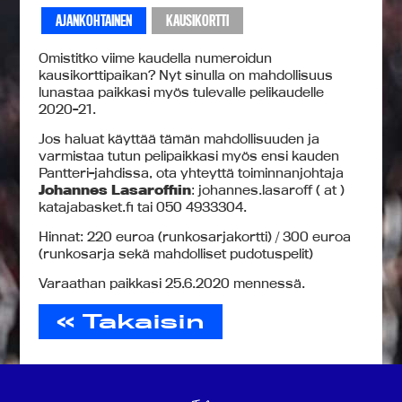
AJANKOHTAINEN
KAUSIKORTTI
Omistitko viime kaudella numeroidun
kausikorttipaikan? Nyt sinulla on mahdollisuus
lunastaa paikkasi myös tulevalle pelikaudelle
2020-21.
Jos haluat käyttää tämän mahdollisuuden ja
varmistaa tutun pelipaikkasi myös ensi kauden
Pantteri-jahdissa, ota yhteyttä toiminnanjohtaja
Johannes Lasaroffiin
: johannes.lasaroff ( at )
katajabasket.fi tai 050 4933304.
Hinnat: 220 euroa (runkosarjakortti) / 300 euroa
(runkosarja sekä mahdolliset pudotuspelit)
Varaathan paikkasi 25.6.2020 mennessä.
« Takaisin