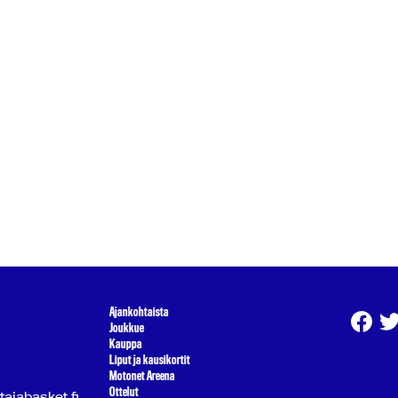
Ajankohtaista
Joukkue
Kauppa
Liput ja kausikortit
Motonet Areena
Ottelut
atajabasket.fi