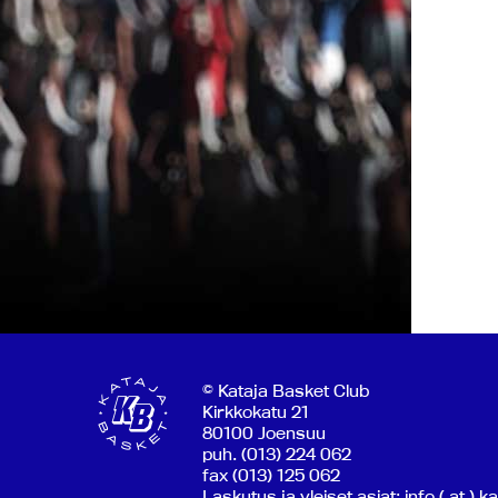
© Kataja Basket Club
Kirkkokatu 21
80100 Joensuu
puh. (013) 224 062
fax (013) 125 062
Laskutus ja yleiset asiat: info ( at ) k