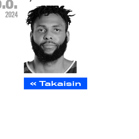
8.8.
2024
« Takaisin