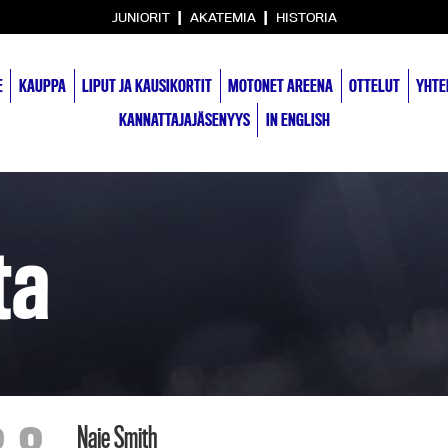
|
|
JUNIORIT
AKATEMIA
HISTORIA
E
KAUPPA
LIPUT JA KAUSIKORTIT
MOTONET AREENA
OTTELUT
YHTE
KANNATTAJAJÄSENYYS
IN ENGLISH
ta
Naje Smith