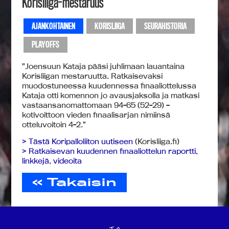
Korisliiga-mestaruus
AJANKOHTAINEN
KORISLIIGA
SEURAHISTORIA
PLAYOFFS
”Joensuun Kataja pääsi juhlimaan lauantaina
Korisliigan mestaruutta. Ratkaisevaksi
muodostuneessa kuudennessa finaaliottelussa
Kataja otti komennon jo avausjaksolla ja matkasi
vastaansanomattomaan 94-65 (52-29) –
kotivoittoon vieden finaalisarjan nimiinsä
otteluvoitoin 4-2.”
> Tästä Koripalloliiton uutiseen
(Korisliiga.fi)
> Ratkaisevan kuudennen finaaliottelun raportti,
linkkejä, videoita
« Takaisin