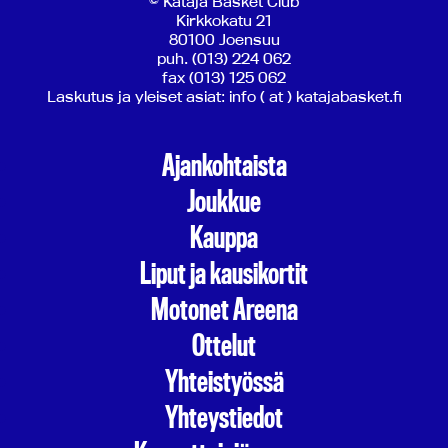
© Kataja Basket Club
Kirkkokatu 21
80100 Joensuu
puh. (013) 224 062
fax (013) 125 062
Laskutus ja yleiset asiat: info ( at ) katajabasket.fi
Ajankohtaista
Joukkue
Kauppa
Liput ja kausikortit
Motonet Areena
Ottelut
Yhteistyössä
Yhteystiedot