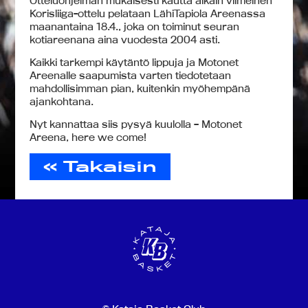
Otteluohjelman mukaisesti kautta aikain viimeinen
Korisliiga-ottelu pelataan LähiTapiola Areenassa
maanantaina 18.4., joka on toiminut seuran
kotiareenana aina vuodesta 2004 asti.
Kaikki tarkempi käytäntö lippuja ja Motonet
Areenalle saapumista varten tiedotetaan
mahdollisimman pian, kuitenkin myöhempänä
ajankohtana.
Nyt kannattaa siis pysyä kuulolla – Motonet
Areena, here we come!
« Takaisin