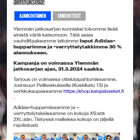
alennuksella!
AJANKOHTAINEN
FANITUOTTEET
Ylemmän jatkosarjan kunniaksi toivomme lisää
sinistä väriä katsomoon. Tätä asiaa
vauhdittaaksemme laitoimme
loput Adidas-
hupparimme ja -verryttelytakkimme 30 %
alennukseen.
Kampanja on voimassa Ylemmän
jatkosarjan ajan, 31.3.2024 saakka.
Tarjous on voimassa ottelutapahtumissamme,
Joensuun Pelikeskuksella (Koskikatu 13) ja
verkkokaupassamme
https://shop.katajabasket.fi
.
Adidas-huppareissamme ja -
verryttelytakeissamme on kokoja XS:stä
2XL:ään. Tietyssä malleissa kokoja on jäljellä
rajoitetusti.