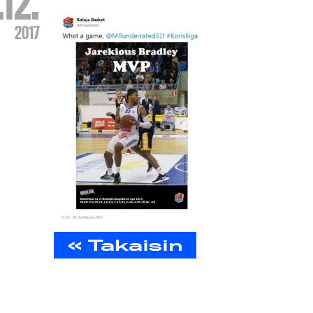
.12.
2017
« Takaisin