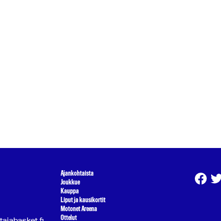
Ajankohtaista
Joukkue
Kauppa
Liput ja kausikortit
Motonet Areena
Ottelut
atajabasket.fi