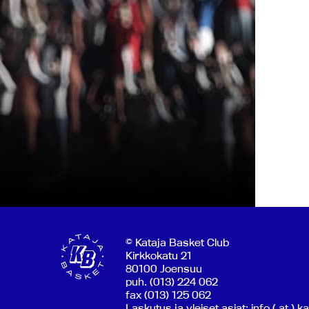
© Kataja Basket Club
Kirkkokatu 21
80100 Joensuu
puh. (013) 224 062
fax (013) 125 062
Laskutus ja yleiset asiat: info ( at ) k