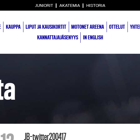
|
|
JUNIORIT
AKATEMIA
HISTORIA
E
KAUPPA
LIPUT JA KAUSIKORTIT
MOTONET AREENA
OTTELUT
YHTE
KANNATTAJAJÄSENYYS
IN ENGLISH
ta
JB-twitter200417