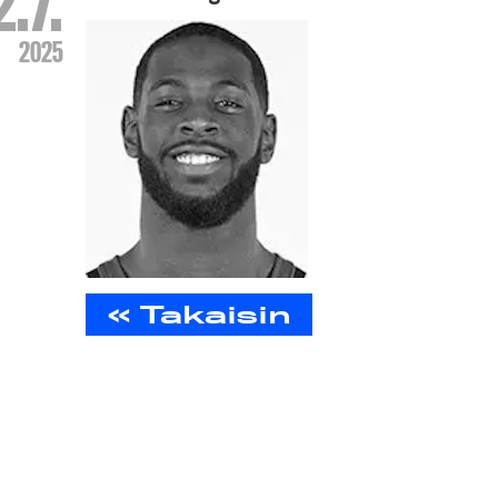
2.7.
2025
« Takaisin