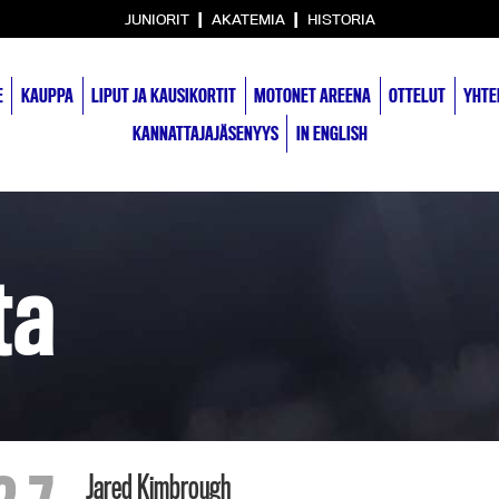
|
|
JUNIORIT
AKATEMIA
HISTORIA
E
KAUPPA
LIPUT JA KAUSIKORTIT
MOTONET AREENA
OTTELUT
YHTE
KANNATTAJAJÄSENYYS
IN ENGLISH
ta
Jared Kimbrough