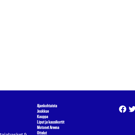
Ajankohtaista
Joukkue
Kauppa
Liput ja kausikortit
Motonet Areena
Ottelut
atajabasket.fi