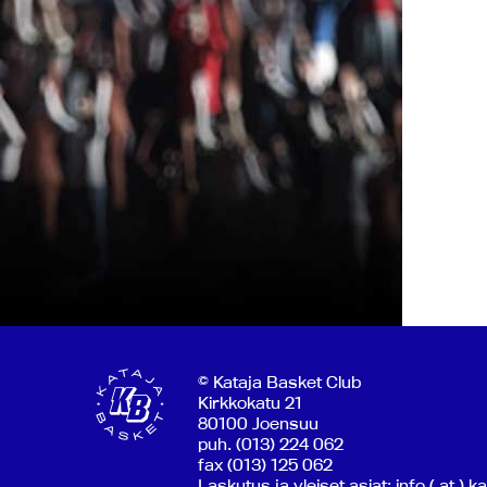
© Kataja Basket Club
Kirkkokatu 21
80100 Joensuu
puh. (013) 224 062
fax (013) 125 062
Laskutus ja yleiset asiat: info ( at ) k