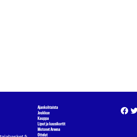
Ajankohtaista
Joukkue
Kauppa
Liput ja kausikortit
Motonet Areena
Ottelut
atajabasket.fi