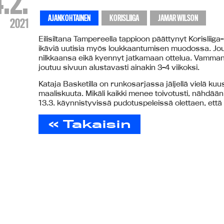
4.2.
AJANKOHTAINEN
KORISLIIGA
JAMAR WILSON
2021
Eilisiltana Tampereella tappioon päättynyt Korisliiga
ikäviä uutisia myös loukkaantumisen muodossa. Jouk
nilkkaansa eikä kyennyt jatkamaan ottelua. Vamman 
joutuu sivuun alustavasti ainakin 3-4 viikoksi.
Kataja Basketilla on runkosarjassa jäljellä vielä kuu
maaliskuuta. Mikäli kaikki menee toivotusti, nähdä
13.3. käynnistyvissä pudotuspeleissä olettaen, että 
« Takaisin