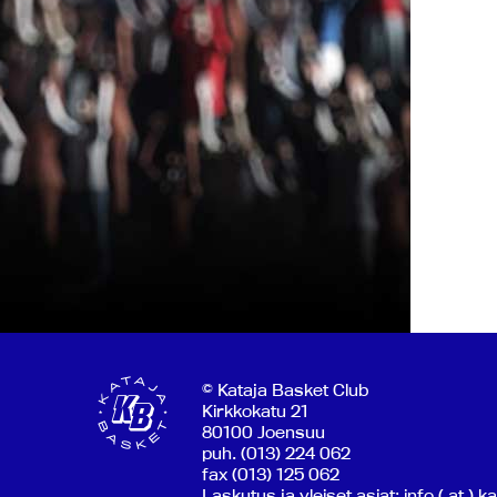
© Kataja Basket Club
Kirkkokatu 21
80100 Joensuu
puh. (013) 224 062
fax (013) 125 062
Laskutus ja yleiset asiat: info ( at ) k