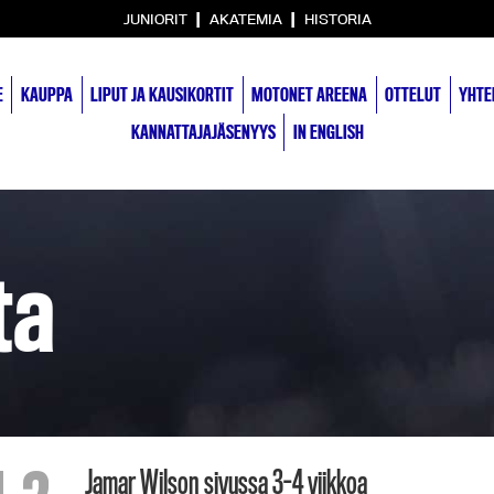
|
|
JUNIORIT
AKATEMIA
HISTORIA
E
KAUPPA
LIPUT JA KAUSIKORTIT
MOTONET AREENA
OTTELUT
YHTE
KANNATTAJAJÄSENYYS
IN ENGLISH
ta
Jamar Wilson sivussa 3-4 viikkoa