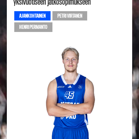
yksivuotiseen jatkosopimukseen
AJANKOHTAINEN
PETRI VIRTANEN
HENRI PERMANTO