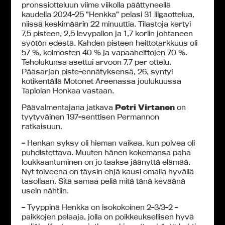
pronssiotteluun viime viikolla päättyneellä
kaudella 2024-25 ”Henkka” pelasi 31 liigaottelua,
niissä keskimäärin 22 minuuttia. Tilastoja kertyi
7,5 pisteen, 2,5 levypallon ja 1,7 koriin johtaneen
syötön edestä. Kahden pisteen heittotarkkuus oli
57 %, kolmosten 40 % ja vapaaheittojen 70 %.
Teholukunsa asettui arvoon 7,7 per ottelu.
Pääsarjan piste-ennätyksensä, 26, syntyi
kotikentällä Motonet Areenassa joulukuussa
Tapiolan Honkaa vastaan.
Päävalmentajana jatkava
Petri Virtanen
on
tyytyväinen 197-senttisen Permannon
ratkaisuun.
– Henkan syksy oli hieman vaikea, kun polvea oli
puhdistettava. Muuten hänen kokemansa p
aha
loukkaantuminen on jo taakse jäänyttä elämää.
Nyt t
oiveena on täysin ehjä kausi omalla hyvällä
tasollaan. Sitä samaa peliä mitä tänä keväänä
usein nähtiin.
– Tyyppinä Henkka on isokokoinen 2-3/3-2 -
paikkojen pelaaja, jolla on poikkeuksellisen hyvä