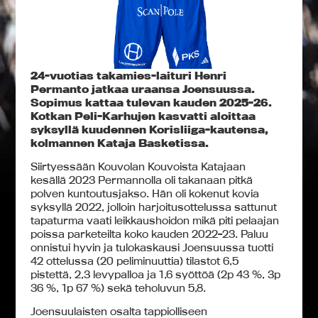
24-vuotias takamies-laituri Henri
Permanto jatkaa uraansa Joensuussa.
Sopimus kattaa tulevan kauden 2025-26.
Kotkan Peli-Karhujen kasvatti aloittaa
syksyllä kuudennen Korisliiga-kautensa,
kolmannen Kataja Basketissa.
Siirtyessään Kouvolan Kouvoista Katajaan
kesällä 2023 Permannolla oli takanaan pitkä
polven kuntoutusjakso. Hän oli kokenut kovia
syksyllä 2022, jolloin harjoitusottelussa sattunut
tapaturma vaati leikkaushoidon mikä piti pelaajan
poissa parketeilta koko kauden 2022-23. Paluu
onnistui hyvin ja tulokaskausi Joensuussa tuotti
42 ottelussa (20 peliminuuttia) tilastot 6,5
pistettä, 2,3 levypalloa ja 1,6 syöttöä (2p 43 %, 3p
36 %, 1p 67 %) sekä teholuvun 5,8.
Joensuulaisten osalta tappiolliseen