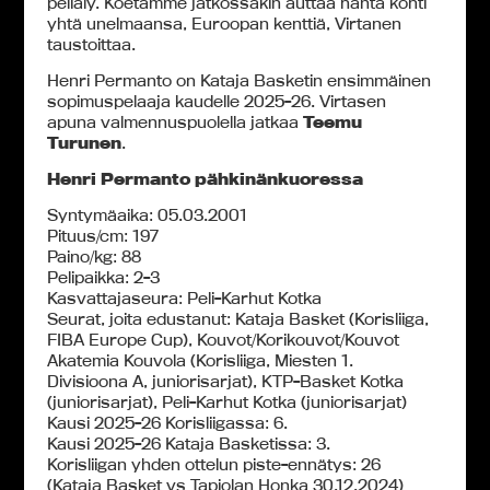
peliäly. Koetamme jatkossakin auttaa häntä kohti
yhtä unelmaansa, Euroopan kenttiä, Virtanen
taustoittaa.
Henri Permanto on Kataja Basketin ensimmäinen
sopimuspelaaja kaudelle 2025-26. Virtasen
apuna valmennuspuolella jatkaa
Teemu
Turunen
.
Henri Permanto pähkinänkuoressa
Syntymäaika: 05.03.2001
Pituus/cm: 197
Paino/kg: 88
Pelipaikka: 2-3
Kasvattajaseura: Peli-Karhut Kotka
Seurat, joita edustanut: Kataja Basket (Korisliiga,
FIBA Europe Cup), Kouvot/Korikouvot/Kouvot
Akatemia Kouvola (Korisliiga, Miesten 1.
Divisioona A, juniorisarjat), KTP-Basket Kotka
(juniorisarjat), Peli-Karhut Kotka (juniorisarjat)
Kausi 2025-26 Korisliigassa: 6.
Kausi 2025-26 Kataja Basketissa: 3.
Korisliigan yhden ottelun piste-ennätys: 26
(Kataja Basket vs Tapiolan Honka 30.12.2024)