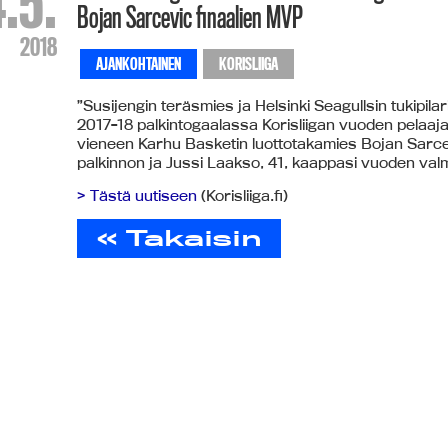
.5.
Bojan Sarcevic finaalien MVP
2018
AJANKOHTAINEN
KORISLIIGA
”Susijengin teräsmies ja Helsinki Seagullsin tukipilar
2017-18 palkintogaalassa Korisliigan vuoden pelaaj
vieneen Karhu Basketin luottotakamies Bojan Sarcev
palkinnon ja Jussi Laakso, 41, kaappasi vuoden val
> Tästä uutiseen
(Korisliiga.fi)
« Takaisin