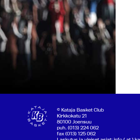
© Kataja Basket Club
Kirkkokatu 21
80100 Joensuu
puh. (013) 224 062
fax (013) 125 062
Laskutus ja yleiset asiat: info ( at ) k