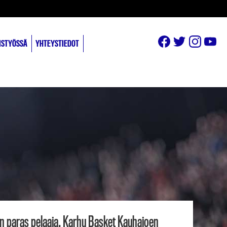
ISTYÖSSÄ
YHTEYSTIEDOT
den paras pelaaja, Karhu Basket Kauhajoen