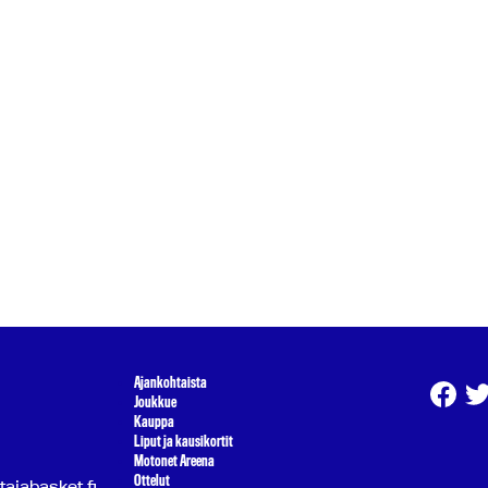
Ajankohtaista
Joukkue
Kauppa
Liput ja kausikortit
Motonet Areena
Ottelut
atajabasket.fi