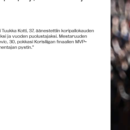
i Tuukka Kotti, 37, äänestettiin koripallokauden
aksi ja vuoden puolustajaksi. Mestaruuden
ic, 30, pokkasi Korisliigan finaalien MVP-
mentajan pystin.”